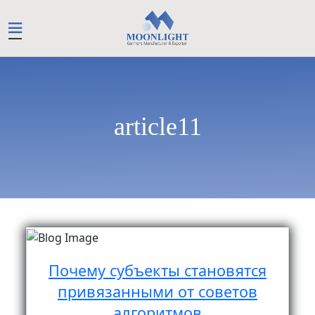
article11
Почему субъекты становятся
привязанными от советов
алгоритмов