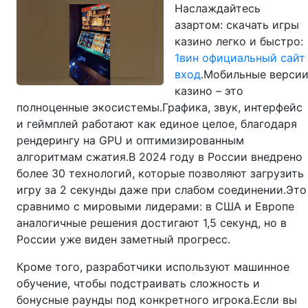
Наслаждайтесь
азартом: скачать игры
казино легко и быстро:
1вин официальный сайт
вход
.Мобильные верси
казино – это
полноценные экосистемы.Графика, звук, интерфейс
и геймплей работают как единое целое, благодаря
рендерингу на GPU и оптимизированным
алгоритмам сжатия.В 2024 году в России внедрено
более 30 технологий, которые позволяют загрузить
игру за 2 секунды даже при слабом соединении.Это
сравнимо с мировыми лидерами: в США и Европе
аналогичные решения достигают 1,5 секунд, но в
России уже виден заметный прогресс.
Кроме того, разработчики используют машинное
обучение, чтобы подстраивать сложность и
бонусные раунды под конкретного игрока.Если вы