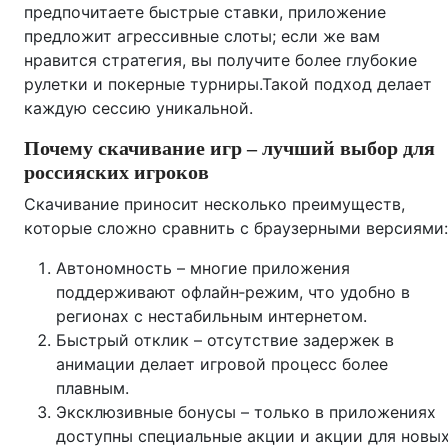
предпочитаете быстрые ставки, приложение
предложит агрессивные слоты; если же вам
нравится стратегия, вы получите более глубокие
рулетки и покерные турниры.Такой подход делает
каждую сессию уникальной.
Почему скачивание игр – лучший выбор для
россияских игроков
Скачивание приносит несколько преимуществ,
которые сложно сравнить с браузерными версиями:
Автономность – многие приложения
поддерживают офлайн‑режим, что удобно в
регионах с нестабильным интернетом.
Быстрый отклик – отсутствие задержек в
анимации делает игровой процесс более
плавным.
Эксклюзивные бонусы – только в приложениях
доступны специальные акции и акции для новы