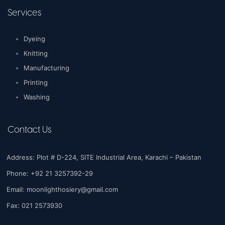
Services
Dyeing
Knitting
Manufacturing
Printing
Washing
Contact Us
Address: Plot # D-224, SITE Industrial Area, Karachi – Pakistan
Phone: +92 21 3257392-29
Email:
moonlighthosiery@gmail.com
Fax: 021 2573930