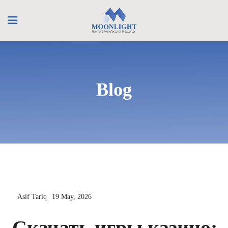
Blog
Asif Tariq
19 May, 2026
Скачать игры казино: