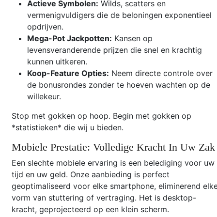
Actieve Symbolen:
Wilds, scatters en
vermenigvuldigers die de beloningen exponentieel
opdrijven.
Mega-Pot Jackpotten:
Kansen op
levensveranderende prijzen die snel en krachtig
kunnen uitkeren.
Koop-Feature Opties:
Neem directe controle over
de bonusrondes zonder te hoeven wachten op de
willekeur.
Stop met gokken op hoop. Begin met gokken op
*statistieken* die wij u bieden.
Mobiele Prestatie: Volledige Kracht In Uw Zak
Een slechte mobiele ervaring is een belediging voor uw
tijd en uw geld. Onze aanbieding is perfect
geoptimaliseerd voor elke smartphone, eliminerend elk
vorm van stuttering of vertraging. Het is desktop-
kracht, geprojecteerd op een klein scherm.