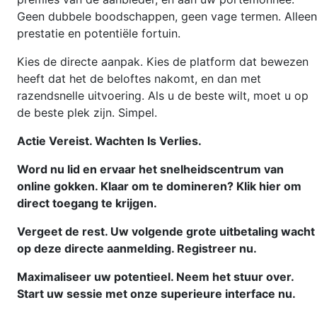
Geen dubbele boodschappen, geen vage termen. Alleen
prestatie en potentiële fortuin.
Kies de directe aanpak. Kies de platform dat bewezen
heeft dat het de beloftes nakomt, en dan met
razendsnelle uitvoering. Als u de beste wilt, moet u op
de beste plek zijn. Simpel.
Actie Vereist. Wachten Is Verlies.
Word nu lid en ervaar het snelheidscentrum van
online gokken. Klaar om te domineren? Klik hier om
direct toegang te krijgen.
Vergeet de rest. Uw volgende grote uitbetaling wacht
op deze directe aanmelding. Registreer nu.
Maximaliseer uw potentieel. Neem het stuur over.
Start uw sessie met onze superieure interface nu.