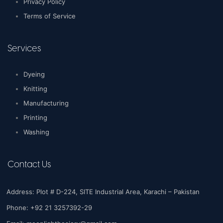
Privacy Policy
Terms of Service
Services
Dyeing
Knitting
Manufacturing
Printing
Washing
Contact Us
Address: Plot # D-224, SITE Industrial Area, Karachi – Pakistan
Phone: +92 21 3257392-29