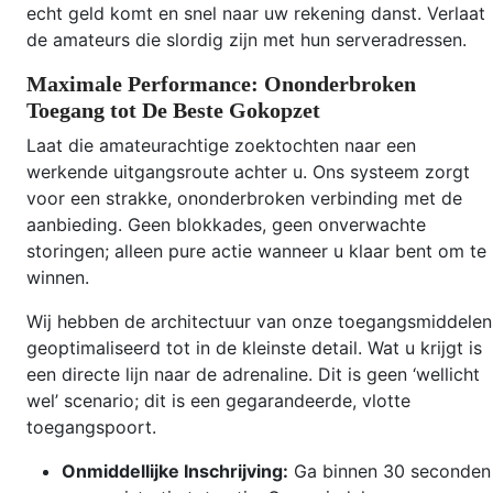
echt geld komt en snel naar uw rekening danst. Verlaat
de amateurs die slordig zijn met hun serveradressen.
Maximale Performance: Ononderbroken
Toegang tot De Beste Gokopzet
Laat die amateurachtige zoektochten naar een
werkende uitgangsroute achter u. Ons systeem zorgt
voor een strakke, ononderbroken verbinding met de
aanbieding. Geen blokkades, geen onverwachte
storingen; alleen pure actie wanneer u klaar bent om te
winnen.
Wij hebben de architectuur van onze toegangsmiddelen
geoptimaliseerd tot in de kleinste detail. Wat u krijgt is
een directe lijn naar de adrenaline. Dit is geen ‘wellicht
wel’ scenario; dit is een gegarandeerde, vlotte
toegangspoort.
Onmiddellijke Inschrijving:
Ga binnen 30 seconden