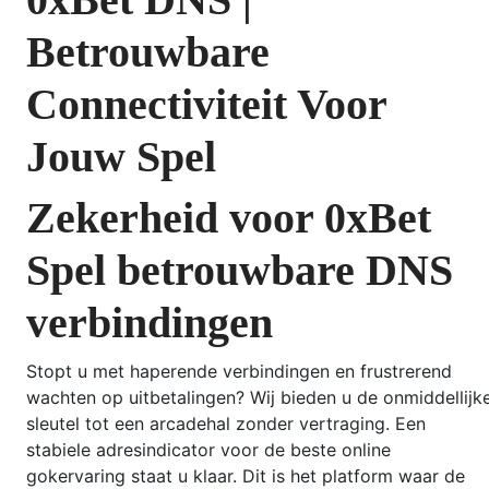
Betrouwbare
Connectiviteit Voor
Jouw Spel
Zekerheid voor 0xBet
Spel betrouwbare DNS
verbindingen
Stopt u met haperende verbindingen en frustrerend
wachten op uitbetalingen? Wij bieden u de onmiddellijk
sleutel tot een arcadehal zonder vertraging. Een
stabiele adresindicator voor de beste online
gokervaring staat u klaar. Dit is het platform waar de