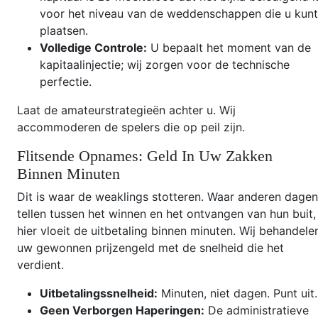
voor het niveau van de weddenschappen die u kunt
plaatsen.
Volledige Controle:
U bepaalt het moment van de
kapitaalinjectie; wij zorgen voor de technische
perfectie.
Laat de amateurstrategieën achter u. Wij
accommoderen de spelers die op peil zijn.
Flitsende Opnames: Geld In Uw Zakken
Binnen Minuten
Dit is waar de weaklings stotteren. Waar anderen dagen
tellen tussen het winnen en het ontvangen van hun buit,
hier vloeit de uitbetaling binnen minuten. Wij behandele
uw gewonnen prijzengeld met de snelheid die het
verdient.
Uitbetalingssnelheid:
Minuten, niet dagen. Punt uit.
Geen Verborgen Haperingen:
De administratieve