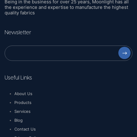
Being in the business for over 25 years, Moonlight has all
the experience and expertise to manufacture the highest
quality fabrics
Newsletter
⟶
Useful Links
About Us
Products
Services
Blog
Contact Us