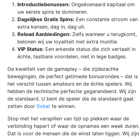
Introductiebonussen:
Ongeëvenaard kapitaal om
uw eerste spins te domineren.
Dagelijkse Gratis Spins:
Een constante stroom van
extra kansen, dag in, dag uit.
Reload Aanbiedingen:
Zelfs wanneer u terugkomt,
belonen wij uw loyaliteit met extra munitie.
VIP Status:
Een erkende status die zich vertaalt in
échte, tastbare voordelen, niet in lege badges.
De kwaliteit van de gameplay – die zijdezachte
bewegingen, de perfect getimede bonusrondes – dat is
het verschil tussen amateurs en de échte spelers. Wij
hebben de technische perfectie gegarandeerd. Wij zijn
de standaard. U bent de speler die de standaard gaat
zetten door
0xbet
te winnen.
Stop met het verspillen van tijd op plekken waar de
verbinding hapert of waar de opnames een week duren
Dat is voor de mensen die de winst laten liggen. Wij zijn