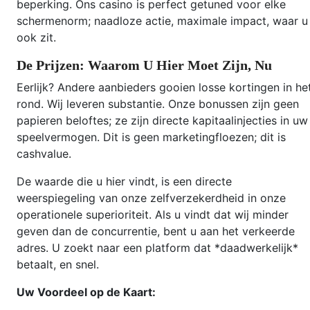
beperking. Ons casino is perfect getuned voor elke
schermenorm; naadloze actie, maximale impact, waar u
ook zit.
De Prijzen: Waarom U Hier Moet Zijn, Nu
Eerlijk? Andere aanbieders gooien losse kortingen in he
rond. Wij leveren substantie. Onze bonussen zijn geen
papieren beloftes; ze zijn directe kapitaalinjecties in uw
speelvermogen. Dit is geen marketingfloezen; dit is
cashvalue.
De waarde die u hier vindt, is een directe
weerspiegeling van onze zelfverzekerdheid in onze
operationele superioriteit. Als u vindt dat wij minder
geven dan de concurrentie, bent u aan het verkeerde
adres. U zoekt naar een platform dat *daadwerkelijk*
betaalt, en snel.
Uw Voordeel op de Kaart: