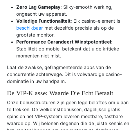
Zero Lag Gameplay:
Silky-smooth werking,
ongeacht uw apparaat.
Volledige Functionaliteit:
Elk casino-element is
beschikbaar
met dezelfde precisie als op de
grootste monitor.
Performance Garandeert Winstpotentieel:
Stabiliteit op mobiel betekent dat u de kritieke
momenten niet mist.
Laat de zwakke, gefragmenteerde apps van de
concurrentie achterwege. Dit is volwaardige casino-
dominatie in uw handpalm.
De VIP-Klasse: Waarde Die Echt Betaalt
Onze bonusstructuren zijn geen lege beloftes om u aan
te trekken. De welkomstbonussen, dagelijkse gratis
spins en het VIP-systeem leveren meetbare, tastbare
waarde op. Wij belonen degenen die de juiste kennis en