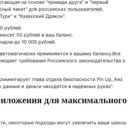
отающая на основе “приведи друга” и “первый
сный пакет” для россияских пользователей,
урк” и “Казахский Дракон”.
0 рублей.
носит 50 рублей в ваш баланс.
ндом до 10 000 рублей.
 автоматически применяются к вашему балансу.Все
людает требования Россияского законодательства о
омментирует глава отдела безопасности Pin Up, Аяз
 данные и деньги находятся в надёжных руках”.
риложения для максимального
сти, некоторые подходы могут увеличить ваши шансы