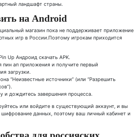
зартный ландшафт страны.
вить на Android
фициальный магазин пока не поддерживает приложение
артных игр в России.Поэтому игрокам приходится
Pin Up Андроид скачать APK.
 пин ап приложения и получите первый
ия загрузки.
она “Неизвестные источники” (или “Разрешить
ов”).
у и дождитесь завершения процесса.
руйтесь или войдите в существующий аккаунт, и вы
ет шифрование данных, поэтому ваш личный кабинет и
обства для россияских