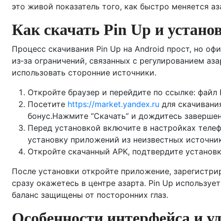
это живой показатель того, как быстро меняется а
Как скачать Pin Up и устано
Процесс скачивания Pin Up на Android прост, но о
из‑за ограничений, связанных с регулированием аз
использовать сторонние источники.
Откройте браузер и перейдите по ссылке: файл 
Посетите
https://market.yandex.ru
для скачивания
бонус.Нажмите “Скачать” и дождитесь завершен
Перед установкой включите в настройках телеф
установку приложений из неизвестных источник
Откройте скачанный APK, подтвердите установк
После установки откройте приложение, зарегистри
сразу окажетесь в центре азарта. Pin Up использу
баланс защищены от посторонних глаз.
Особенности интерфейса и уд