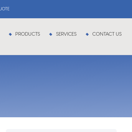
QUOTE
PRODUCTS
SERVICES
CONTACT US