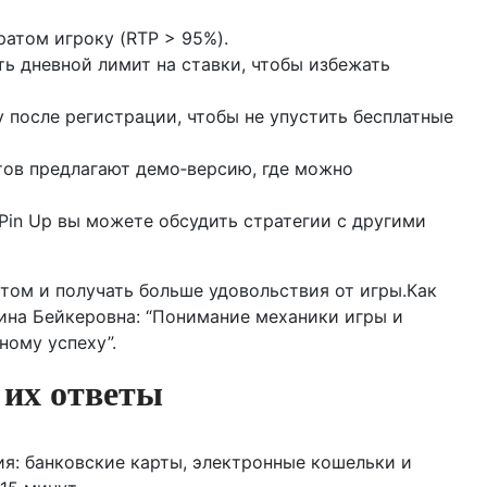
ратом игроку (RTP > 95%).
ть дневной лимит на ставки, чтобы избежать
 после регистрации, чтобы не упустить бесплатные
ов предлагают демо‑версию, где можно
Pin Up вы можете обсудить стратегии с другими
том и получать больше удовольствия от игры.Как
ина Бейкеровна: “Понимание механики игры и
ному успеху”.
 их ответы
я: банковские карты, электронные кошельки и