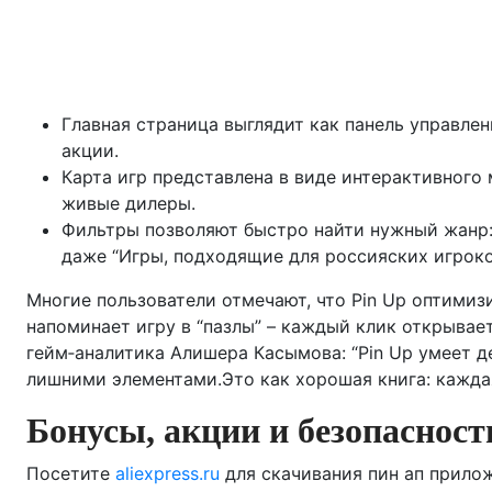
Главная страница выглядит как панель управлен
акции.
Карта игр представлена в виде интерактивного м
живые дилеры.
Фильтры позволяют быстро найти нужный жанр: “
даже “Игры, подходящие для россияских игроко
Многие пользователи отмечают, что Pin Up оптимиз
напоминает игру в “пазлы” – каждый клик открывае
гейм‑аналитика Алишера Касымова: “Pin Up умеет д
лишними элементами.Это как хорошая книга: каждая
Бонусы, акции и безопасност
Посетите
aliexpress.ru
для скачивания пин ап прилож