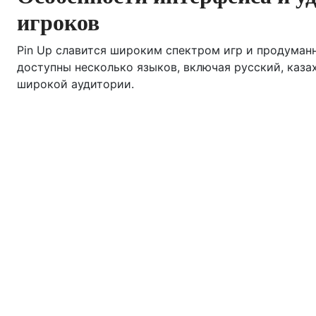
игроков
Pin Up славится широким спектром игр и продума
доступны несколько языков, включая русский, казах
широкой аудитории.