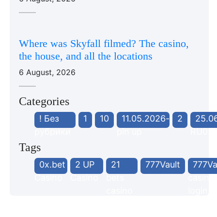
Where was Skyfall filmed? The casino,
the house, and all the locations
6 August, 2026
Categories
! Без
1
10
11.05.2026-
2
25.0
рубрики
pin up
RU02
Tags
0x.bet
2 UP
21
777Vault
777Va
Casino
Casino
bets
casino
casino
login