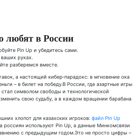
о любят в России
буйте Pin Up и убедитесь сами.
 ваших руках.
айте разберемся вместе.
тавок, а настоящий кибер‑парадокс: в мгновение ока
ньги – в билет на победу.В России, где азартные игры
p стал символом свободы и технологической
зменить свою судьбу, а в каждом вращении барабана
ишних хлопот для казахских игроков:
файл Pin Up
на россиян используют Pin Up, а данные Минкомсвязи
авнению с предыдущим годом.Это не просто цифры –