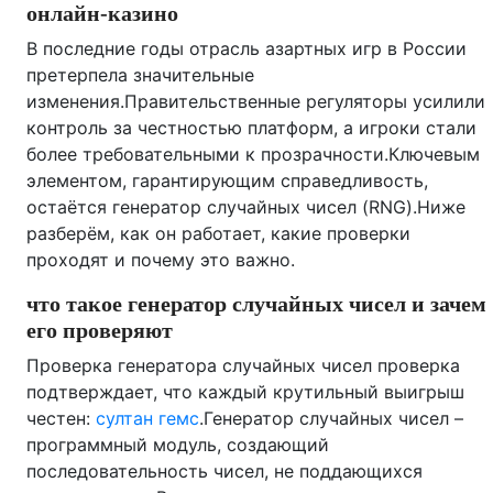
онлайн‑казино
В последние годы отрасль азартных игр в России
претерпела значительные
изменения.Правительственные регуляторы усилили
контроль за честностью платформ, а игроки стали
более требовательными к прозрачности.Ключевым
элементом, гарантирующим справедливость,
остаётся генератор случайных чисел (RNG).Ниже
разберём, как он работает, какие проверки
проходят и почему это важно.
что такое генератор случайных чисел и зачем
его проверяют
Проверка генератора случайных чисел проверка
подтверждает, что каждый крутильный выигрыш
честен:
султан гемс
.Генератор случайных чисел –
программный модуль, создающий
последовательность чисел, не поддающихся