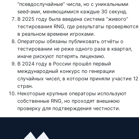
“псевдослучайные” числа, но с уникальными
seed‑ами, меняющимися каждые 30 секунд.
В 2025 году была введена система “живого”
тестирования RNG, где результаты проверяются
в реальном времени игроками.
Операторы обязаны публиковать отчёты о
тестировании не реже одного раза в квартал,
иначе рискуют потерять лицензию.
В 2024 году в России прошёл первый
международный конкурс по генерации
случайных чисел, в котором приняли участие 12
стран.
Некоторые крупные операторы используют
собственные RNG, но проходят внешнюю
проверку для подтверждения честности.