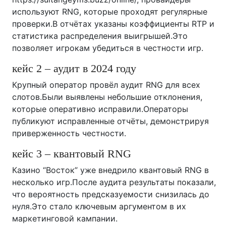
используют RNG, которые проходят регулярные
проверки.В отчётах указаны коэффициенты RTP и
статистика распределения выигрышей.Это
позволяет игрокам убедиться в честности игр.
кейс 2 – аудит в 2024 году
Крупный оператор провёл аудит RNG для всех
слотов.Были выявлены небольшие отклонения,
которые оперативно исправили.Операторы
публикуют исправленные отчёты, демонстрируя
приверженность честности.
кейс 3 – квантовый RNG
Казино “Восток” уже внедрило квантовый RNG в
несколько игр.После аудита результаты показали,
что вероятность предсказуемости снизилась до
нуля.Это стало ключевым аргументом в их
маркетинговой кампании.