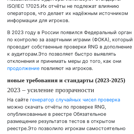
ISO/IEC 17025.Их отчёты не подлежат влиянию
операторов, что делает их надёжным источником
информации для игроков.
В 2023 году в России появился Федеральный орган
по контролю за азартными играми (ФОКА), который
проводит собственные проверки RNG в дополнение
к аудиторам.Это позволяет быстро выявлять
отклонения и принимать меры до того, как они
продолжение
повлияют на игроков.
новые требования и стандарты (2023‑2025)
2023 – усиление прозрачности
На сайте
генератор случайных чисел проверка
можно скачать отчёты по проверке RNG,
опубликованные в реестре Обязательное
размещение результатов тестов в открытом
реестре.Это позволило игрокам самостоятельно