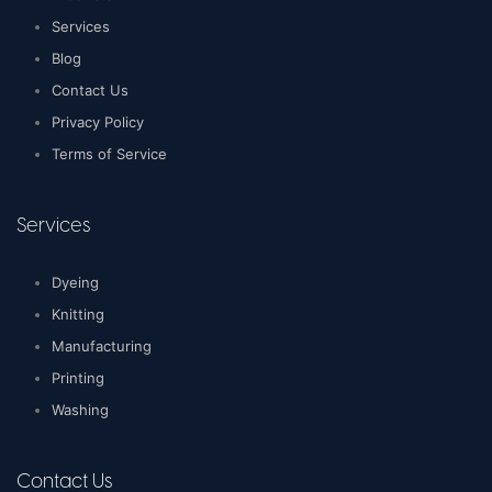
Services
Blog
Contact Us
Privacy Policy
Terms of Service
Services
Dyeing
Knitting
Manufacturing
Printing
Washing
Contact Us