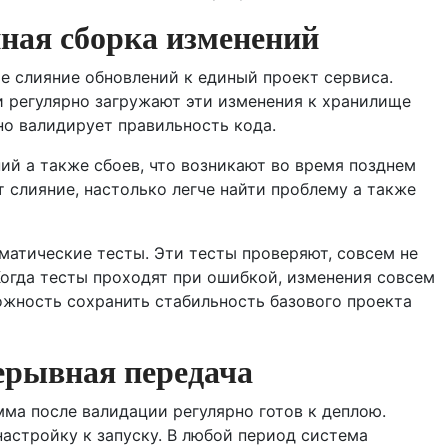
нная сборка изменений
е слияние обновлений к единый проект сервиса.
 регулярно загружают эти изменения к хранилище
но валидирует правильность кода.
ий а также сбоев, что возникают во время позднем
 слияние, настолько легче найти проблему а также
матические тесты. Эти тесты проверяют, совсем не
огда тесты проходят при ошибкой, изменения совсем
ожность сохранить стабильность базового проекта
ерывная передача
ма после валидации регулярно готов к деплою.
астройку к запуску. В любой период система