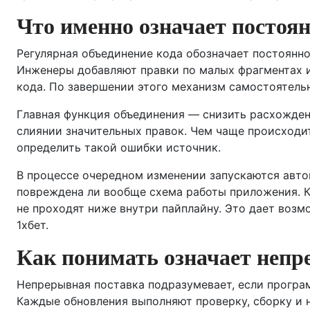
Что именно означает постоя
Регулярная объединение кода обозначает постоянно
Инженеры добавляют правки по малых фрагментах и
кода. По завершении этого механизм самостоятель
Главная функция объединения — снизить расхожден
слиянии значительных правок. Чем чаще происходит
определить такой ошибки источник.
В процессе очередном изменении запускаются авто
повреждена ли вообще схема работы приложения. К
не проходят ниже внутри пайплайну. Это дает возм
1хбет.
Как понимать означает непр
Непрерывная поставка подразумевает, если програм
Каждые обновления выполняют проверку, сборку и н