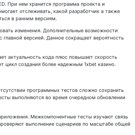
CD. При нем хранится программа проекта и
омогает отслеживать, какой разработчик а также
ться в ранним версиям.
ровать изменения. Дополнительные возможности
с главной версией. Данное сокращает вероятность
ает актуальность кода плюс повышает скорость
ет цикл создания более надежным 1xbet казино.
отсутствии программных тестов сложно сохранить
Тесты выполняются во время очередном обновлении
приложения. Межкомпонентные тесты изучают связь
проверяют выполнение сценариев по масштабе общей