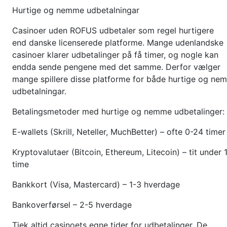
Hurtige og nemme udbetalningar
Casinoer uden ROFUS udbetaler som regel hurtigere
end danske licenserede platforme. Mange udenlandske
casinoer klarer udbetalinger på få timer, og nogle kan
endda sende pengene med det samme. Derfor vælger
mange spillere disse platforme for både hurtige og nem
udbetalningar.
Betalingsmetoder med hurtige og nemme udbetalinger:
E-wallets (Skrill, Neteller, MuchBetter) – ofte 0-24 timer
Kryptovalutaer (Bitcoin, Ethereum, Litecoin) – tit under 
time
Bankkort (Visa, Mastercard) – 1-3 hverdage
Bankoverførsel – 2-5 hverdage
Tjek altid casinoets egne tider for udbetalinger. De