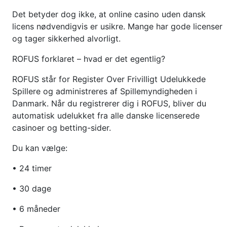
Det betyder dog ikke, at online casino uden dansk
licens nødvendigvis er usikre. Mange har gode licenser
og tager sikkerhed alvorligt.
ROFUS forklaret – hvad er det egentlig?
ROFUS står for Register Over Frivilligt Udelukkede
Spillere og administreres af Spillemyndigheden i
Danmark. Når du registrerer dig i ROFUS, bliver du
automatisk udelukket fra alle danske licenserede
casinoer og betting-sider.
Du kan vælge:
• 24 timer
• 30 dage
• 6 måneder