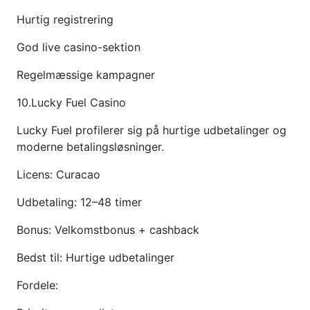
Hurtig registrering
God live casino-sektion
Regelmæssige kampagner
10.Lucky Fuel Casino
Lucky Fuel profilerer sig på hurtige udbetalinger og
moderne betalingsløsninger.
Licens: Curacao
Udbetaling: 12–48 timer
Bonus: Velkomstbonus + cashback
Bedst til: Hurtige udbetalinger
Fordele: