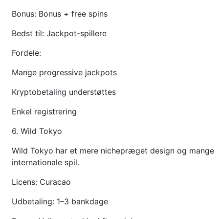
Bonus: Bonus + free spins
Bedst til: Jackpot-spillere
Fordele:
Mange progressive jackpots
Kryptobetaling understøttes
Enkel registrering
6. Wild Tokyo
Wild Tokyo har et mere nichepræget design og mange
internationale spil.
Licens: Curacao
Udbetaling: 1–3 bankdage