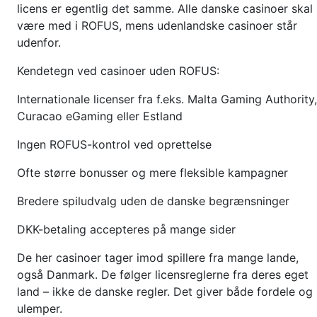
licens er egentlig det samme. Alle danske casinoer skal
være med i ROFUS, mens udenlandske casinoer står
udenfor.
Kendetegn ved casinoer uden ROFUS:
Internationale licenser fra f.eks. Malta Gaming Authority,
Curacao eGaming eller Estland
Ingen ROFUS-kontrol ved oprettelse
Ofte større bonusser og mere fleksible kampagner
Bredere spiludvalg uden de danske begrænsninger
DKK-betaling accepteres på mange sider
De her casinoer tager imod spillere fra mange lande,
også Danmark. De følger licensreglerne fra deres eget
land – ikke de danske regler. Det giver både fordele og
ulemper.