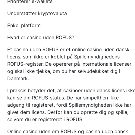
Prioriterer e-wallets
Understøtter kryptovaluta
Enkel platform
Hvad er casino uden ROFUS?
Et casino uden ROFUS er et online casino uden dansk
licens, som ikke er koblet på Spillemyndighedens
ROFUS-register. De opererer på internationale licenser
og skal ikke tjekke, om du har selvudelukket dig i
Danmark.
I praksis betyder det, at casinoer uden dansk licens ikk
kan se din ROFUS-status. De har simpelthen ikke
adgang til registeret, fordi Spillemyndigheden ikke har
givet dem licens. Derfor kan du oprette dig og spille,
selvom du er registreret i ROFUS.
Online casino uden om ROFUS og casino uden dansk