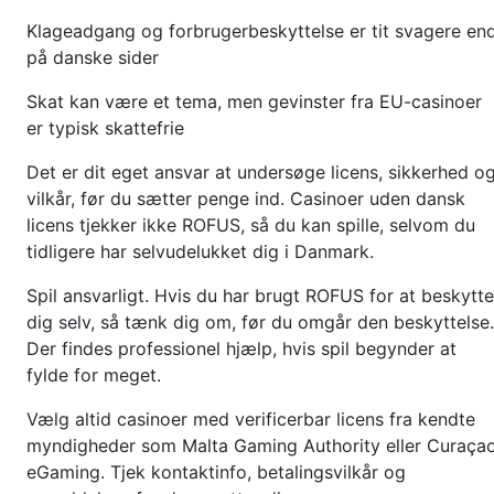
Klageadgang og forbrugerbeskyttelse er tit svagere en
på danske sider
Skat kan være et tema, men gevinster fra EU-casinoer
er typisk skattefrie
Det er dit eget ansvar at undersøge licens, sikkerhed o
vilkår, før du sætter penge ind. Casinoer uden dansk
licens tjekker ikke ROFUS, så du kan spille, selvom du
tidligere har selvudelukket dig i Danmark.
Spil ansvarligt. Hvis du har brugt ROFUS for at beskytte
dig selv, så tænk dig om, før du omgår den beskyttelse.
Der findes professionel hjælp, hvis spil begynder at
fylde for meget.
Vælg altid casinoer med verificerbar licens fra kendte
myndigheder som Malta Gaming Authority eller Curaça
eGaming. Tjek kontaktinfo, betalingsvilkår og