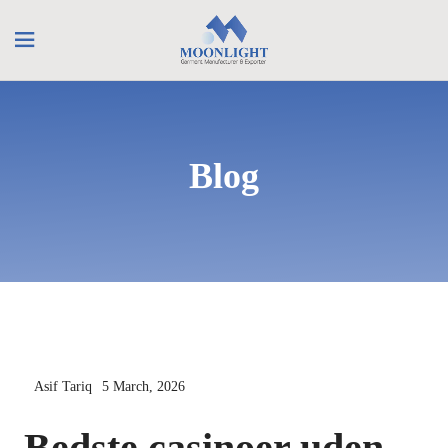
Blog
Asif Tariq
5 March, 2026
Bedste casinoer uden