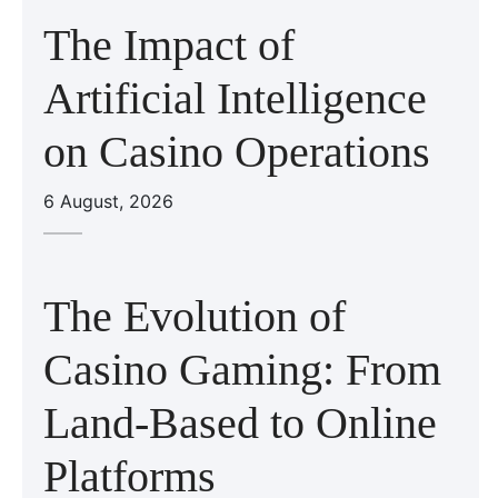
The Impact of
Artificial Intelligence
on Casino Operations
6 August, 2026
The Evolution of
Casino Gaming: From
Land-Based to Online
Platforms