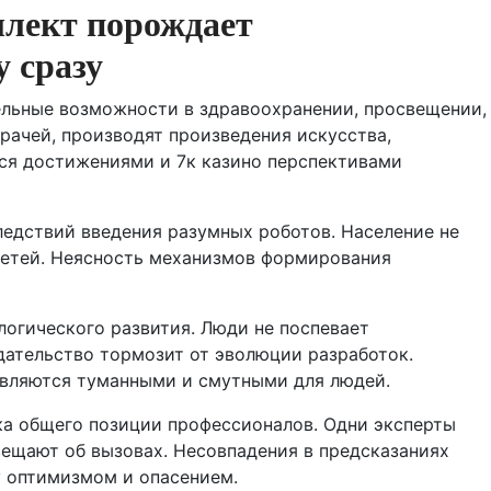
ллект порождает
у сразу
льные возможности в здравоохранении, просвещении,
рачей, производят произведения искусства,
тся достижениями и 7к казино перспективами
ледствий введения разумных роботов. Население не
етей. Неясность механизмов формирования
огического развития. Люди не поспевает
дательство тормозит от эволюции разработок.
являются туманными и смутными для людей.
ка общего позиции профессионалов. Одни эксперты
вещают об вызовах. Несовпадения в предсказаниях
у оптимизмом и опасением.