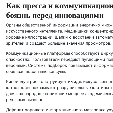
Как пресса и коммуникацио
боязнь перед инновациями
Органы общественной информации энергично множ
искусственного интеллекта. Медийщики концентрир
хорошие иллюстрации. Шапки о восстании автомато
зрителей и создают большие значения просмотров.
Коммуникационные платформы способствуют цирку
опасностях. Пользователи передают пугающими по
версиями. Системы подборок показывают информа
создавая новостные капсулы.
Киноиндустрия конструирует имидж искусственного
катастрофы показывают разрушительные картины т
давят на народное понимание мощнее академическ
реальных вызовов.
Дефицит хорошего информационного материала уху