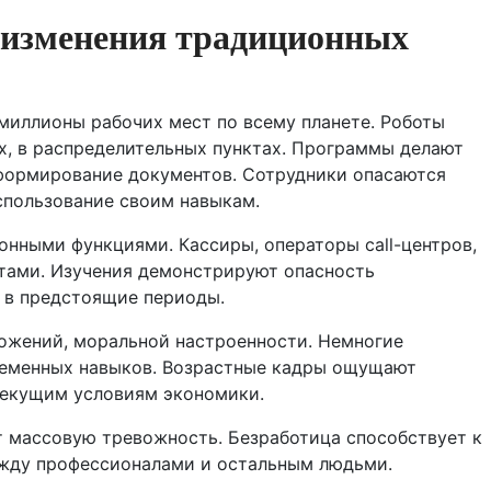
 изменения традиционных
миллионы рабочих мест по всему планете. Роботы
х, в распределительных пунктах. Программы делают
 формирование документов. Сотрудники опасаются
спользование своим навыкам.
нными функциями. Кассиры, операторы call-центров,
тами. Изучения демонстрируют опасность
 в предстоящие периоды.
ожений, моральной настроенности. Немногие
ременных навыков. Возрастные кадры ощущают
текущим условиям экономики.
 массовую тревожность. Безработица способствует к
жду профессионалами и остальным людьми.