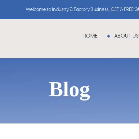
Welcome to Industry & Factory Business . GET A FREE 
HOME
ABOUT US
Blog