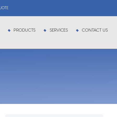
QUOTE
PRODUCTS
SERVICES
CONTACT US