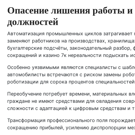
Опасение лишения работы и
должностей
Автоматизация промышленных циклов затрагивает 
заменяют работников на производствах, хранилища
бухгалтерские подсчёты, законодательный разбор,
сокращений и казино 7к нереальности подыскать и
Особенно уязвимыми являются специалисты с шабло
автомобилисты встречаются с риском замены робо
роботизации для сорока процентов специальностей
Переобучение потребует времени, материальных вл
граждане не имеют средствами для овладения сов
сложности с адаптацией к цифровым средствам и 
Трансформация профессионального поля порождает
сокращению прибылей, усилению диспропорции ме