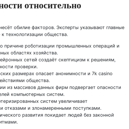
ности относительно
несёт обилие факторов. Эксперты указывают главные
 к технологизации общества.
о причине роботизации промышленных операций и
ных областях хозяйства.
ейронных сетей создаёт скептицизм к решениям,
ности проверки.
ских размерах опасает анонимности и 7k casino
действиями общества.
ии из массивов данных фирм подвергает опасности
елей компьютерных систем.
ютеризированных систем увеличивает
и отказами и злонамеренными поступками.
ического развития покидает людей без законной
итмами.