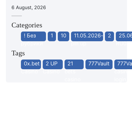
6 August, 2026
Categories
! Без
1
10
11.05.2026-
2
25.0
рубрики
pin up
RU02
Tags
0x.bet
2 UP
21
777Vault
777Va
Casino
Casino
bets
casino
casino
login