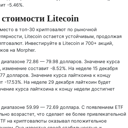
ит -5.46%.
 стоимости Litecoin
 место в топ-30 криптовалют по рыночной
лярности, Litecoin остается устойчивым, продолжая
товалют. Инвестируйте в Litecoin и 700+ акций,
ков на Morpher.
 диапазоне 72.86 — 79.98 долларов. Значение курса
, изменение составит -8.52%. На неделе 15 декабря
.77 долларов. Значение курса лайткоина к концу
т -17.53%. На неделе 29 декабря лайткоин будет
ачение курса лайткоина к концу недели достигнет
 диапазоне 59.99 — 72.69 доллара. С появлением ETF
льно возрастет, что сделает ее более привлекательной
 ETF на криптовалюты оказывал положительное
чением. Она известна своей стабильностью и