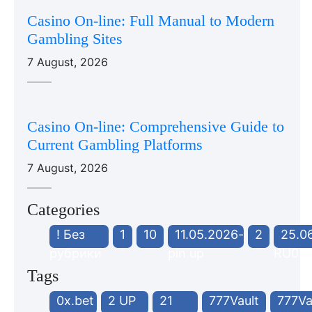
Casino On-line: Full Manual to Modern
Gambling Sites
7 August, 2026
Casino On-line: Comprehensive Guide to
Current Gambling Platforms
7 August, 2026
Categories
! Без
1
10
11.05.2026-
2
25.0
рубрики
pin up
RU02
Tags
0x.bet
2 UP
21
777Vault
777Va