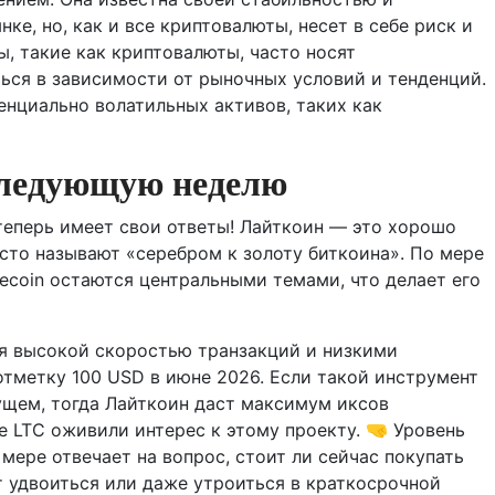
е, но, как и все криптовалюты, несет в себе риск и
ы, такие как криптовалюты, часто носят
ься в зависимости от рыночных условий и тенденций.
енциально волатильных активов, таких как
следующую неделю
 теперь имеет свои ответы! Лайткоин — это хорошо
сто называют «серебром к золоту биткоина». По мере
tecoin остаются центральными темами, что делает его
ная высокой скоростью транзакций и низкими
отметку 100 USD в июне 2026. Если такой инструмент
ущем, тогда Лайткоин даст максимум иксов
е LTC оживили интерес к этому проекту. 🤜 Уровень
мере отвечает на вопрос, стоит ли сейчас покупать
т удвоиться или даже утроиться в краткосрочной