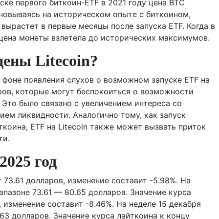
ске первого биткоин-ETF в 2021 году цена BTC
сновываясь на историческом опыте с биткоином,
 вырастет в первые месяцы после запуска ETF. Когда в
 цена монеты взлетела до исторических максимумов.
ены Litecoin?
а фоне появления слухов о возможном запуске ETF на
ров, которые могут беспокоиться о возможности
 Это было связано с увеличением интереса со
ем ликвидности. Аналогично тому, как запуск
коина, ETF на Litecoin также может вызвать приток
ти.
2025 год
 73.61 долларов, изменение составит -5.98%. На
апазоне 73.61 — 80.65 долларов. Значение курса
, изменение составит -8.46%. На неделе 15 декабря
.63 долларов. Значение курса лайткоина к концу