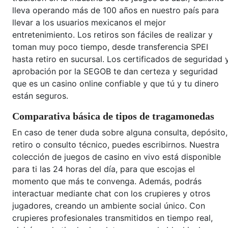
lleva operando más de 100 años en nuestro país para
llevar a los usuarios mexicanos el mejor
entretenimiento. Los retiros son fáciles de realizar y
toman muy poco tiempo, desde transferencia SPEI
hasta retiro en sucursal. Los certificados de seguridad 
aprobación por la SEGOB te dan certeza y seguridad
que es un casino online confiable y que tú y tu dinero
están seguros.
Comparativa básica de tipos de tragamonedas
En caso de tener duda sobre alguna consulta, depósito,
retiro o consulto técnico, puedes escribirnos. Nuestra
colección de juegos de casino en vivo está disponible
para ti las 24 horas del día, para que escojas el
momento que más te convenga. Además, podrás
interactuar mediante chat con los crupieres y otros
jugadores, creando un ambiente social único. Con
crupieres profesionales transmitidos en tiempo real,