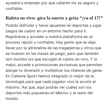
ayudará a entender por que caliente mx es seguro y
confiable.
Ruleta en vivo: gira la suerte y grita “¡va el 17!”
Podrás disfrutar y hacer apuestas en deportes y jugar
juegos de casino en un entorno hecho para ti.
Registrarse y acceder a nuestra plataforma es un
proceso rápido y confiable. Hay gente que se deja
llevar por la adrenalina de las tragaperras y otros que
se mueven en las mesas de juego, pero que también
son muchos los que escogen el casino en vivo. Y lo
mejor, accede a promociones exclusivas que permiten
alargar tu diversión y multiplicar tus chances de ganar.
En Caliente Sport hemos integrado lo mejor de la
tecnología para que cada jugador viva la acción al
máximo. Así que, aquí podrás ver cuáles son los
deportes más populares en México y el resto del
mundo.