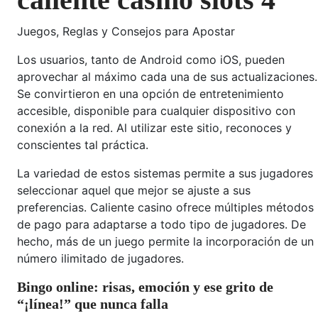
Juegos, Reglas y Consejos para Apostar
Los usuarios, tanto de Android como iOS, pueden
aprovechar al máximo cada una de sus actualizaciones.
Se convirtieron en una opción de entretenimiento
accesible, disponible para cualquier dispositivo con
conexión a la red. Al utilizar este sitio, reconoces y
conscientes tal práctica.
La variedad de estos sistemas permite a sus jugadores
seleccionar aquel que mejor se ajuste a sus
preferencias. Caliente сasino ofrece múltiples métodos
de pago para adaptarse a todo tipo de jugadores. De
hecho, más de un juego permite la incorporación de un
número ilimitado de jugadores.
Bingo online: risas, emoción y ese grito de
“¡línea!” que nunca falla