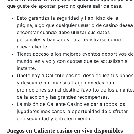
que guste de apostar, pero no quiera salir de casa.
Esto garantiza la seguridad y fiabilidad de la
página, algo que cualquier usuario de casino desea
encontrar cuando debe utilizar sus datos
personales y bancarios para registrarse como
nuevo cliente.
Tienes acceso a los mejores eventos deportivos de
mundo, en vivo y con cuotas que se actualizan al
instante.
Únete hoy a Caliente casino, desbloquea tus bonos
y descubre por qué sus tragamonedas con
promociones son el destino favorito de los amante
de la acción y las grandes recompensas.
La misión de Caliente Casino es dar a todos los
jugadores mexicanos la oportunidad de disfrutar
con seguridad y entretenimiento.
Juegos en Caliente casino en vivo disponibles