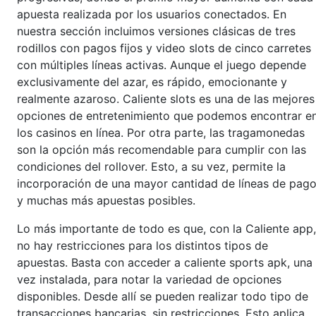
apuesta realizada por los usuarios conectados. En
nuestra sección incluimos versiones clásicas de tres
rodillos con pagos fijos y video slots de cinco carretes
con múltiples líneas activas. Aunque el juego depende
exclusivamente del azar, es rápido, emocionante y
realmente azaroso. Caliente slots es una de las mejores
opciones de entretenimiento que podemos encontrar e
los casinos en línea. Por otra parte, las tragamonedas
son la opción más recomendable para cumplir con las
condiciones del rollover. Esto, a su vez, permite la
incorporación de una mayor cantidad de líneas de pag
y muchas más apuestas posibles.
Lo más importante de todo es que, con la Caliente app,
no hay restricciones para los distintos tipos de
apuestas. Basta con acceder a caliente sports apk, una
vez instalada, para notar la variedad de opciones
disponibles. Desde allí se pueden realizar todo tipo de
transacciones bancarias, sin restricciones. Esto aplica