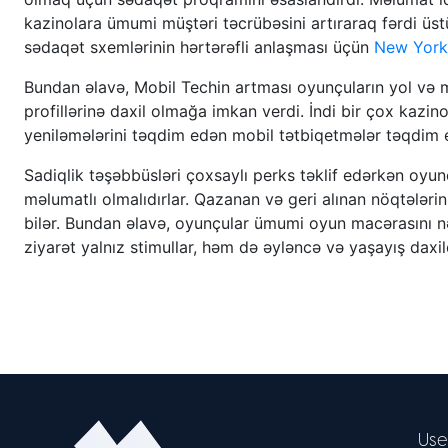
kazinolara ümumi müştəri təcrübəsini artıraraq fərdi üs
sədaqət sxemlərinin hərtərəfli anlaşması üçün
New York
Bundan əlavə, Mobil Techin artması oyunçuların yol və m
profillərinə daxil olmağa imkan verdi. İndi bir çox kazi
yeniləmələrini təqdim edən mobil tətbiqetmələr təqdim ed
Sadiqlik təşəbbüsləri çoxsaylı perks təklif edərkən oyunç
məlumatlı olmalıdırlar. Qazanan və geri alınan nöqtələr
bilər. Bundan əlavə, oyunçular ümumi oyun macərasını nəz
ziyarət yalnız stimullar, həm də əyləncə və yaşayış daxild
Use