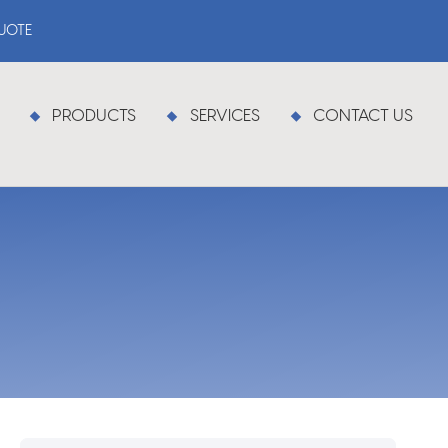
QUOTE
PRODUCTS
SERVICES
CONTACT US