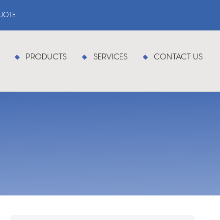
QUOTE
PRODUCTS
SERVICES
CONTACT US