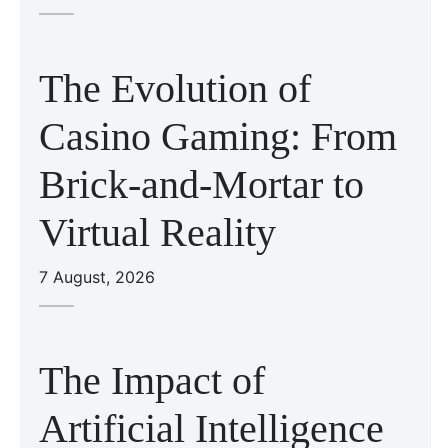
The Evolution of
Casino Gaming: From
Brick-and-Mortar to
Virtual Reality
7 August, 2026
The Impact of
Artificial Intelligence