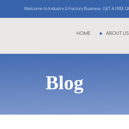
Welcome to Industry & Factory Business . GET A FREE 
HOME
ABOUT US
Blog