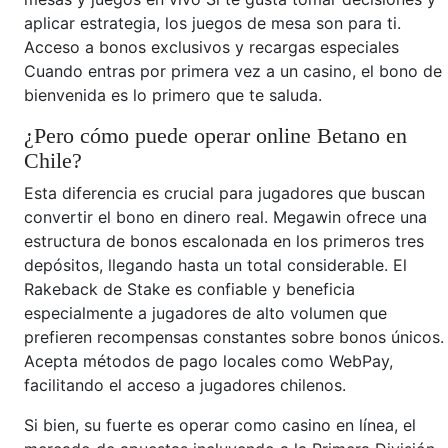
aplicar estrategia, los juegos de mesa son para ti.
Acceso a bonos exclusivos y recargas especiales
Cuando entras por primera vez a un casino, el bono de
bienvenida es lo primero que te saluda.
¿Pero cómo puede operar online Betano en
Chile?
Esta diferencia es crucial para jugadores que buscan
convertir el bono en dinero real. Megawin ofrece una
estructura de bonos escalonada en los primeros tres
depósitos, llegando hasta un total considerable. El
Rakeback de Stake es confiable y beneficia
especialmente a jugadores de alto volumen que
prefieren recompensas constantes sobre bonos únicos.
Acepta métodos de pago locales como WebPay,
facilitando el acceso a jugadores chilenos.
Si bien, su fuerte es operar como casino en línea, el