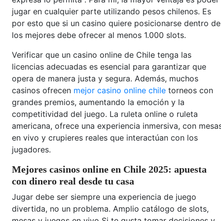
jugar en cualquier parte utilizando pesos chilenos. Es
por esto que si un casino quiere posicionarse dentro de
los mejores debe ofrecer al menos 1.000 slots.
Verificar que un casino online de Chile tenga las
licencias adecuadas es esencial para garantizar que
opera de manera justa y segura. Además, muchos
casinos ofrecen
mejor casino online chile
torneos con
grandes premios, aumentando la emoción y la
competitividad del juego. La ruleta online o ruleta
americana, ofrece una experiencia inmersiva, con mesa
en vivo y crupieres reales que interactúan con los
jugadores.
Mejores casinos online en Chile 2025: apuesta
con dinero real desde tu casa
Jugar debe ser siempre una experiencia de juego
divertida, no un problema. Amplio catálogo de slots,
mesas y juegos en vivo Si te gusta tomar decisiones y