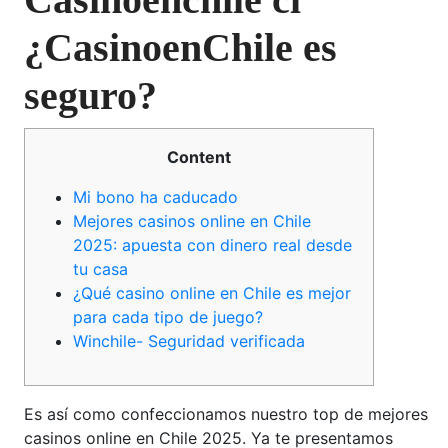
¿CasinoenChile es
seguro?
Content
Mi bono ha caducado
Mejores casinos online en Chile
2025: apuesta con dinero real desde
tu casa
¿Qué casino online en Chile es mejor
para cada tipo de juego?
Winchile- Seguridad verificada
Es así como confeccionamos nuestro top de mejores
casinos online en Chile 2025. Ya te presentamos