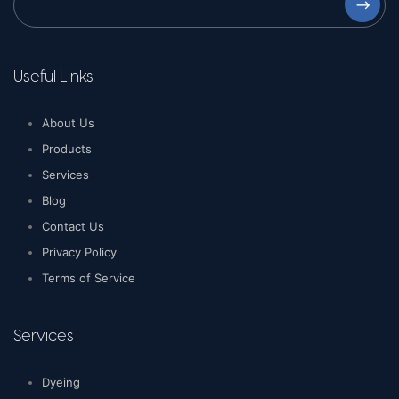
⟶
Useful Links
About Us
Products
Services
Blog
Contact Us
Privacy Policy
Terms of Service
Services
Dyeing