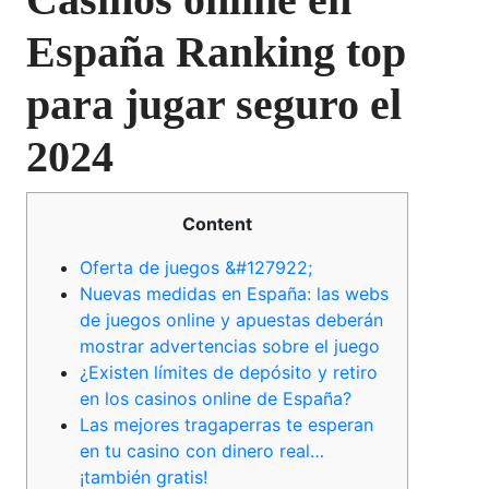
España Ranking top
para jugar seguro el
2024
Content
Oferta de juegos &#127922;
Nuevas medidas en España: las webs
de juegos online y apuestas deberán
mostrar advertencias sobre el juego
¿Existen límites de depósito y retiro
en los casinos online de España?
Las mejores tragaperras te esperan
en tu casino con dinero real…
¡también gratis!