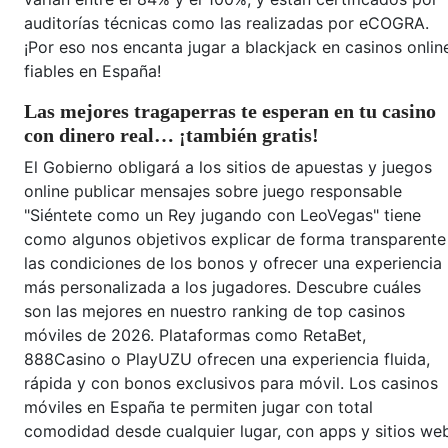
auditorías técnicas como las realizadas por eCOGRA.
¡Por eso nos encanta jugar a blackjack en casinos onlin
fiables en España!
Las mejores tragaperras te esperan en tu casino
con dinero real… ¡también gratis!
El Gobierno obligará a los sitios de apuestas y juegos
online publicar mensajes sobre juego responsable
"Siéntete como un Rey jugando con LeoVegas" tiene
como algunos objetivos explicar de forma transparente
las condiciones de los bonos y ofrecer una experiencia
más personalizada a los jugadores. Descubre cuáles
son las mejores en nuestro ranking de top casinos
móviles de 2026. Plataformas como RetaBet,
888Casino o PlayUZU ofrecen una experiencia fluida,
rápida y con bonos exclusivos para móvil. Los casinos
móviles en España te permiten jugar con total
comodidad desde cualquier lugar, con apps y sitios we