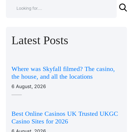
Latest Posts
Where was Skyfall filmed? The casino,
the house, and all the locations
6 August, 2026
Best Online Casinos UK Trusted UKGC
Casino Sites for 2026
6 August, 2026