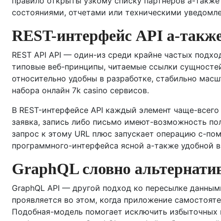
правило открыты узкому списку партнеров а-также
состояниями, отчетами или техническими уведомл
REST-интерфейс API а-также
REST API API — один-из среди крайне частых подхо
типовые веб-принципы, читаемые ссылки сущносте
относительно удобны в разработке, стабильно мас
набора онлайн 7k casino сервисов.
В REST-интерфейсе API каждый элемент чаще-всего 
заявка, запись либо письмо имеют-возможность по
запрос к этому URL плюс запускает операцию с-по
программного-интерфейса ясной а-также удобной 
GraphQL словно альтернати
GraphQL API — другой подход ко пересылке данным
проявляется во этом, когда приложение самостояте
Подобная-модель помогает исключить избыточных п