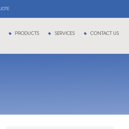
QUOTE
PRODUCTS
SERVICES
CONTACT US