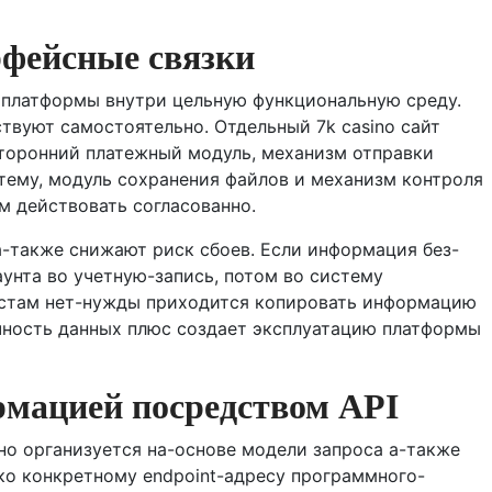
рфейсные связки
о платформы внутри цельную функциональную среду.
твуют самостоятельно. Отдельный 7k casino сайт
торонний платежный модуль, механизм отправки
тему, модуль сохранения файлов и механизм контроля
м действовать согласованно.
-также снижают риск сбоев. Если информация без-
аунта во учетную-запись, потом во систему
истам нет-нужды приходится копировать информацию
чность данных плюс создает эксплуатацию платформы
рмацией посредством API
о организуется на-основе модели запроса а-также
ко конкретному endpoint-адресу программного-