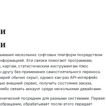
ки
ки
зывания нескольких софтовых платформ посредством
информацией. Эти связки помогают программам,
, картам, статистическим инструментам плюс
 другу без-применения самостоятельного переноса.
арий обычно скрыт, однако как-раз API-интерфейс
ю внешний сервис, получить состояние заказа,
либо связать аккаунт среди несколькими девайсами.
ехнический посредник для разными системами. Первая
обращение, обрабатывает после-этого передает