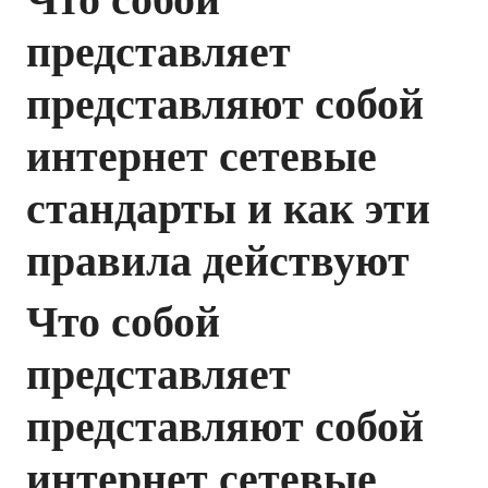
представляет
представляют собой
интернет сетевые
стандарты и как эти
правила действуют
Что собой
представляет
представляют собой
интернет сетевые