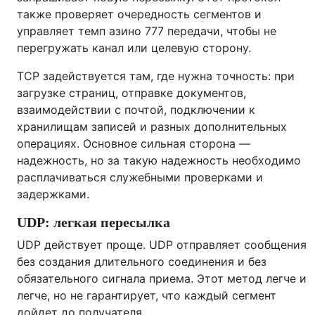
также проверяет очередность сегментов и
управляет темп азино 777 передачи, чтобы не
перегружать канал или целевую сторону.
TCP задействуется там, где нужна точность: при
загрузке страниц, отправке документов,
взаимодействии с почтой, подключении к
хранилищам записей и разных дополнительных
операциях. Основное сильная сторона —
надежность, но за такую надежность необходимо
расплачиваться служебными проверками и
задержками.
UDP: легкая пересылка
UDP действует проще. UDP отправляет сообщения
без создания длительного соединения и без
обязательного сигнала приема. Этот метод легче и
легче, но не гарантирует, что каждый сегмент
дойдет до получателя.