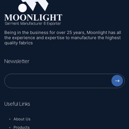
Being in the business for over 25 years, Moonlight has all
the experience and expertise to manufacture the highest
quality fabrics
Newsletter
⟶
Useful Links
About Us
Products