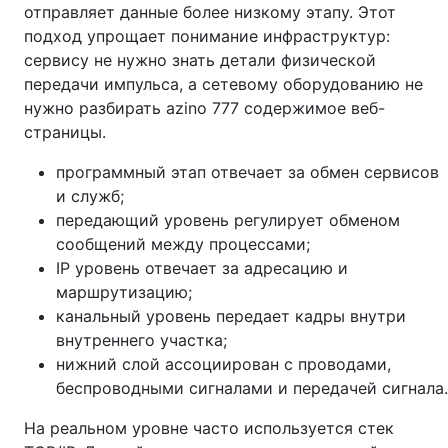
отправляет данные более низкому этапу. Этот
подход упрощает понимание инфраструктур:
сервису не нужно знать детали физической
передачи импульса, а сетевому оборудованию не
нужно разбирать azino 777 содержимое веб-
страницы.
программный этап отвечает за обмен сервисов
и служб;
передающий уровень регулирует обменом
сообщений между процессами;
IP уровень отвечает за адресацию и
маршрутизацию;
канальный уровень передает кадры внутри
внутреннего участка;
нижний слой ассоциирован с проводами,
беспроводными сигналами и передачей сигнала.
На реальном уровне часто используется стек