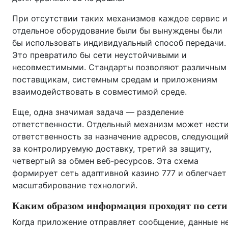
При отсутствии таких механизмов каждое сервис и
отдельное оборудование были бы вынуждены были
бы использовать индивидуальный способ передачи.
Это превратило бы сети неустойчивыми и
несовместимыми. Стандарты позволяют различным
поставщикам, системным средам и приложениям
взаимодействовать в совместимой среде.
Еще, одна значимая задача — разделение
ответственности. Отдельный механизм может нест
ответственность за назначение адресов, следующи
за контролируемую доставку, третий за защиту,
четвертый за обмен веб-ресурсов. Эта схема
формирует сеть адаптивной казино 777 и облегчает
масштабирование технологий.
Каким образом информация проходят по сети
Когда приложение отправляет сообщение, данные н