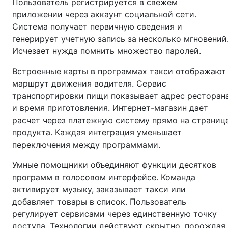
Пользователь регистрируется в свежем
приложении через аккаунт социальной сети.
Система получает первичную сведения и
генерирует учетную запись за несколько мгновений
Исчезает нужда помнить множество паролей.
Встроенные карты в программах такси отображают
маршрут движения водителя. Сервис
транспортировки пищи показывает адрес ресторан
и время приготовления. Интернет-магазин дает
расчет через платежную систему прямо на страниц
продукта. Каждая интеграция уменьшает
переключения между программами.
Умные помощники объединяют функции десятков
программ в голосовом интерфейсе. Команда
активирует музыку, заказывает такси или
добавляет товары в список. Пользователь
регулирует сервисами через единственную точку
доступа. Технологии действуют скрытно, порождая