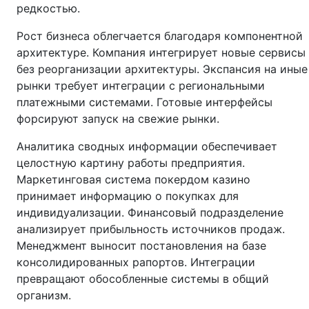
редкостью.
Рост бизнеса облегчается благодаря компонентной
архитектуре. Компания интегрирует новые сервисы
без реорганизации архитектуры. Экспансия на иные
рынки требует интеграции с региональными
платежными системами. Готовые интерфейсы
форсируют запуск на свежие рынки.
Аналитика сводных информации обеспечивает
целостную картину работы предприятия.
Маркетинговая система покердом казино
принимает информацию о покупках для
индивидуализации. Финансовый подразделение
анализирует прибыльность источников продаж.
Менеджмент выносит постановления на базе
консолидированных рапортов. Интеграции
превращают обособленные системы в общий
организм.