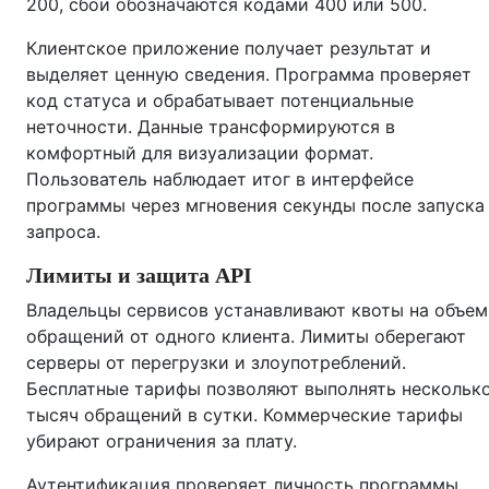
200, сбои обозначаются кодами 400 или 500.
Клиентское приложение получает результат и
выделяет ценную сведения. Программа проверяет
код статуса и обрабатывает потенциальные
неточности. Данные трансформируются в
комфортный для визуализации формат.
Пользователь наблюдает итог в интерфейсе
программы через мгновения секунды после запуска
запроса.
Лимиты и защита API
Владельцы сервисов устанавливают квоты на объем
обращений от одного клиента. Лимиты оберегают
серверы от перегрузки и злоупотреблений.
Бесплатные тарифы позволяют выполнять нескольк
тысяч обращений в сутки. Коммерческие тарифы
убирают ограничения за плату.
Аутентификация проверяет личность программы