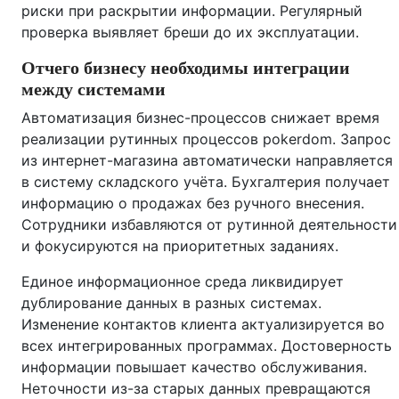
риски при раскрытии информации. Регулярный
проверка выявляет бреши до их эксплуатации.
Отчего бизнесу необходимы интеграции
между системами
Автоматизация бизнес-процессов снижает время
реализации рутинных процессов pokerdom. Запрос
из интернет-магазина автоматически направляется
в систему складского учёта. Бухгалтерия получает
информацию о продажах без ручного внесения.
Сотрудники избавляются от рутинной деятельности
и фокусируются на приоритетных заданиях.
Единое информационное среда ликвидирует
дублирование данных в разных системах.
Изменение контактов клиента актуализируется во
всех интегрированных программах. Достоверность
информации повышает качество обслуживания.
Неточности из-за старых данных превращаются