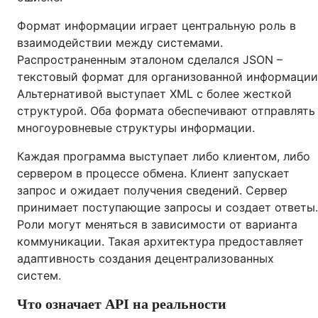
Формат информации играет центральную роль в
взаимодействии между системами.
Распространенным эталоном сделался JSON –
текстовый формат для организованной информации
Альтернативой выступает XML с более жесткой
структурой. Оба формата обеспечивают отправлять
многоуровневые структуры информации.
Каждая программа выступает либо клиентом, либо
сервером в процессе обмена. Клиент запускает
запрос и ожидает получения сведений. Сервер
принимает поступающие запросы и создает ответы.
Роли могут меняться в зависимости от варианта
коммуникации. Такая архитектура предоставляет
адаптивность создания децентрализованных
систем.
Что означает API на реальности