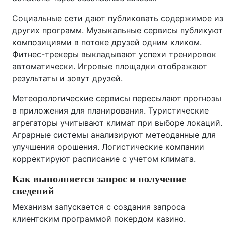
Социальные сети дают публиковать содержимое из
других программ. Музыкальные сервисы публикуют
композициями в потоке друзей одним кликом.
Фитнес-трекеры выкладывают успехи тренировок
автоматически. Игровые площадки отображают
результаты и зовут друзей.
Метеорологические сервисы пересылают прогнозы
в приложения для планирования. Туристические
агрегаторы учитывают климат при выборе локаций.
Аграрные системы анализируют метеоданные для
улучшения орошения. Логистические компании
корректируют расписание с учетом климата.
Как выполняется запрос и получение
сведений
Механизм запускается с создания запроса
клиентским программой покердом казино.