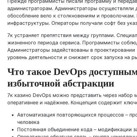
Прежде программисты писали программу и переда
администраторам. Администраторы осуществляли 
обособление вело к столкновениям и проволочкам
инфраструктуры. Операторы получали софт без указ
7к устраняет препятствия между группами. Специа
жизненного периода сервиса. Программисты соблюд
Администраторы задействованы в проектировании 
уровень деятельности и снижает срок запуска на р
Что такое DevOps доступны
избыточной абстракции
7к казино DevOps можно представить через набор
оперативнее и надёжнее. Концепция содержит клю
Автоматизация повторяющихся процессов – пров
человека
Постоянная объединение кода – модификации з
Оперативная обратная связь – группа немедлен