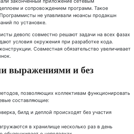
вали законченный приложение сетевым
деплоем и сопровождением программ. Такое
. Программисты не улавливали нюансы продакшн
аний по установке.
листы девопс совместно решают задачи на всех фазах
ают условия окружения при разработке кода.
конструкции. Совместная обязательство увеличивает
ынок.
ми выражениями и без
 методов, позволяющих коллективам функционировать
чевые составляющие:
ерка, билд и деплой происходят без участия
агружаются в хранилище несколько раз в день
но обнаруживает о неполадках