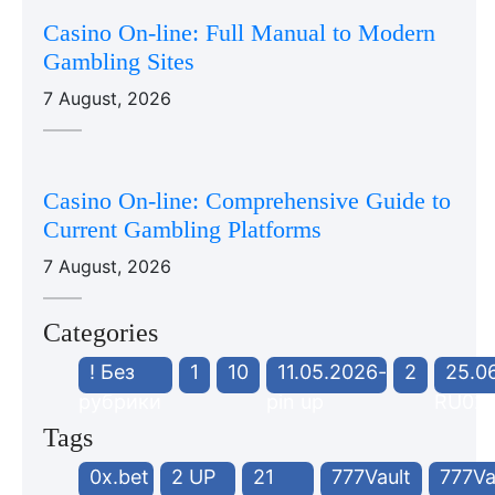
Casino On-line: Full Manual to Modern
Gambling Sites
7 August, 2026
Casino On-line: Comprehensive Guide to
Current Gambling Platforms
7 August, 2026
Categories
! Без
1
10
11.05.2026-
2
25.0
рубрики
pin up
RU02
Tags
0x.bet
2 UP
21
777Vault
777Va