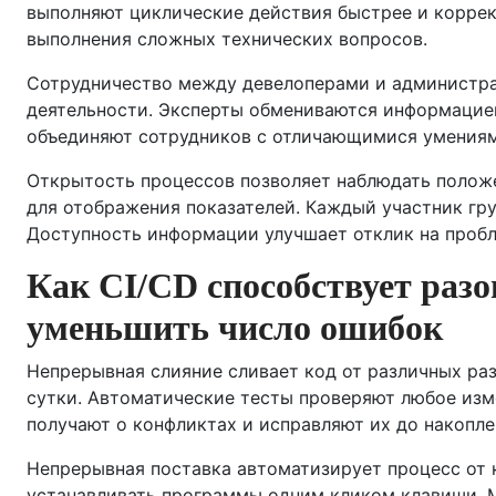
выполняют циклические действия быстрее и коррек
выполнения сложных технических вопросов.
Сотрудничество между девелоперами и администра
деятельности. Эксперты обмениваются информацией
объединяют сотрудников с отличающимися умениям
Открытость процессов позволяет наблюдать положе
для отображения показателей. Каждый участник гр
Доступность информации улучшает отклик на проб
Как CI/CD способствует разо
уменьшить число ошибок
Непрерывная слияние сливает код от различных ра
сутки. Автоматические тесты проверяют любое изм
получают о конфликтах и исправляют их до накопле
Непрерывная поставка автоматизирует процесс от 
устанавливать программы одним кликом клавиши. 