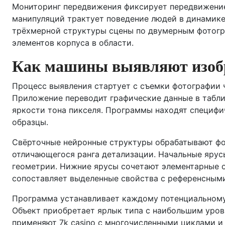
Мониторинг передвижения фиксирует передвижени
манипуляций трактует поведение людей в динамике
трёхмерной структуры сцены по двумерным фотогр
элементов корпуса в области.
Как машины выявляют изоб
Процесс выявления стартует с съемки фотографии ч
Приложение переводит графические данные в таблиц
яркости тона пикселя. Программы находят специфич
образцы.
Свёрточные нейронные структуры обрабатывают фо
отличающегося ранга детализации. Начальные ярусы
геометрии. Нижние ярусы сочетают элементарные о
сопоставляет выделенные свойства с референсным
Программа устанавливает каждому потенциальному
Объект приобретает ярлык типа с наибольшим уров
применяют 7k casino с многочисленными циклами 