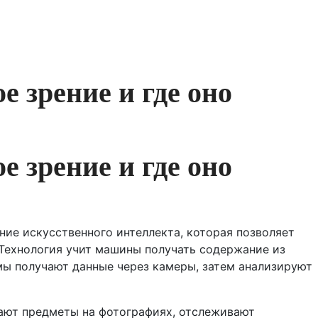
 зрение и где оно
 зрение и где оно
ие искусственного интеллекта, которая позволяет
Технология учит машины получать содержание из
ы получают данные через камеры, затем анализируют
ают предметы на фотографиях, отслеживают