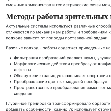
смежных компонентов и геометрические связи меж
Методы работы зрительных
Актуальные системы используют различные способы
отличаются по механизмам работы и требованиям 
подхода зависит от природы поставленной задачи.
Базовые подходы работы содержат приведенные на
Фильтрация изображений удаляет шумы, улучша
Морфологические действия преобразуют конфиг
дефекты
Обнаружение границ устанавливает очертания 
Преобразование цветных моделей преобразует
Пространственные преобразования изменяют ма
сведения
Глубинное тренировка трансформировало обработк
добывать особенности. казино 7к использует стру