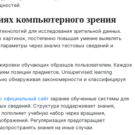
щностей.
иях компьютерного зрения
ехнологий для исследования зрительной данных.
 картинок, постепенно повышая умение выявлять
параметры через анализ тестовых сведений и
ркировки обучающих образцов пользователем. Каждое
ем позиции предметов. Unsupervised learning
ьно обнаруживая закономерности и классифицируя
но официальный сайт
заранее обученные системы для
ых сведений. Структура поддерживает знания,
n пополняет учебную набор через вращения,
зображений. Регуляризация предотвращает
аспространять знания на иные случаи.