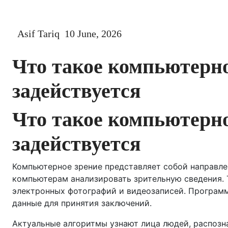
Asif Tariq
10 June, 2026
Что такое компьютерное
задействуется
Что такое компьютерное
задействуется
Компьютерное зрение представляет собой направлен
компьютерам анализировать зрительную сведения. 
электронных фотографий и видеозаписей. Программ
данные для принятия заключений.
Актуальные алгоритмы узнают лица людей, распозн