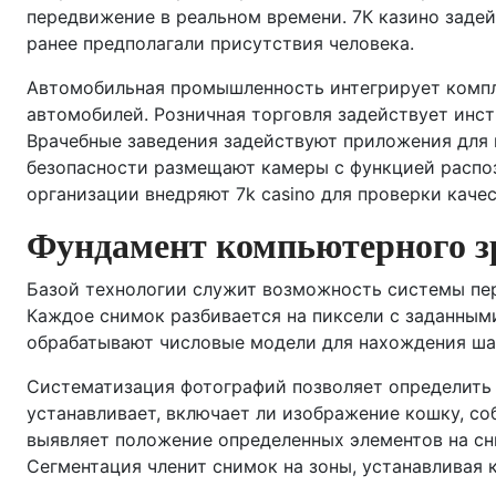
передвижение в реальном времени. 7К казино заде
ранее предполагали присутствия человека.
Автомобильная промышленность интегрирует комп
автомобилей. Розничная торговля задействует инст
Врачебные заведения задействуют приложения для
безопасности размещают камеры с функцией распо
организации внедряют 7k casino для проверки качес
Фундамент компьютерного зр
Базой технологии служит возможность системы пе
Каждое снимок разбивается на пиксели с заданным
обрабатывают числовые модели для нахождения ша
Систематизация фотографий позволяет определить 
устанавливает, включает ли изображение кошку, со
выявляет положение определенных элементов на сн
Сегментация членит снимок на зоны, устанавливая