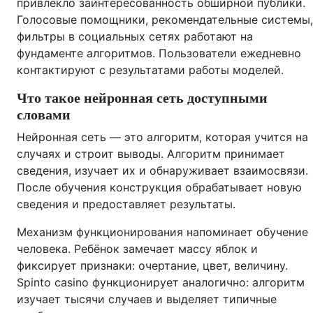
привлекло заинтересованность обширной публики.
Голосовые помощники, рекомендательные системы,
фильтры в социальных сетях работают на
фундаменте алгоритмов. Пользователи ежедневно
контактируют с результатами работы моделей.
Что такое нейронная сеть доступными
словами
Нейронная сеть — это алгоритм, которая учится на
случаях и строит выводы. Алгоритм принимает
сведения, изучает их и обнаруживает взаимосвязи.
После обучения конструкция обрабатывает новую
сведения и предоставляет результаты.
Механизм функционирования напоминает обучение
человека. Ребёнок замечает массу яблок и
фиксирует признаки: очертание, цвет, величину.
Spinto casino функционирует аналогично: алгоритм
изучает тысячи случаев и выделяет типичные