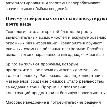
автопилотирования. Алгоритмы перерабатывают
значительные объёмы сведений.
Почему о нейронных сетях ныне дискутирую
почти везде
Технология стала открытой благодаря росту
вычислительных возможностей и аккумулированию
огромных баз информации. Предприятия обучают
сложных схемы на облачных платформах. Расчёты
выполняются оперативнее и выгоднее, чем раньше.
Spinto выполняют проблемы, которые
продолжительное время считались доступными
только человеку. Распознавание лиц, конвертация
материалов, создание снимков стало реальностью
за недавние годы. Прорывы в построении
конструкций предоставили большую правильность.
Массовое внедрение в потребительские решения