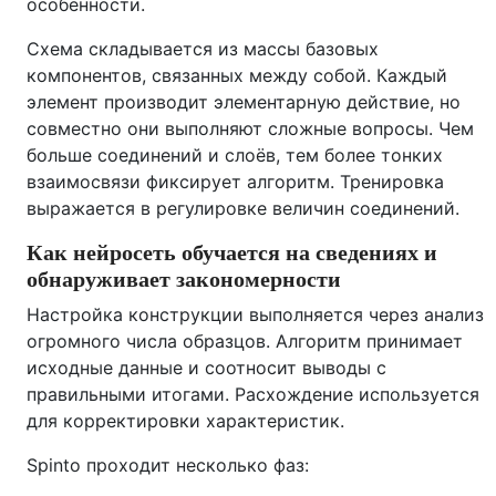
особенности.
Схема складывается из массы базовых
компонентов, связанных между собой. Каждый
элемент производит элементарную действие, но
совместно они выполняют сложные вопросы. Чем
больше соединений и слоёв, тем более тонких
взаимосвязи фиксирует алгоритм. Тренировка
выражается в регулировке величин соединений.
Как нейросеть обучается на сведениях и
обнаруживает закономерности
Настройка конструкции выполняется через анализ
огромного числа образцов. Алгоритм принимает
исходные данные и соотносит выводы с
правильными итогами. Расхождение используется
для корректировки характеристик.
Spinto проходит несколько фаз: