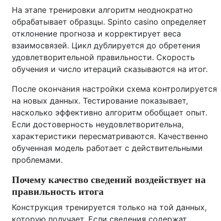
На этапе тренировки алгоритм неоднократно
обрабатывает образцы. Spinto casino определяет
отклонение прогноза и корректирует веса
взаимосвязей. Цикл дублируется до обретения
удовлетворительной правильности. Скорость
обучения и число итераций сказываются на итог.
После окончания настройки схема контролируется
на новых данных. Тестирование показывает,
насколько эффективно алгоритм обобщает опыт.
Если достоверность неудовлетворительна,
характеристики пересматриваются. Качественно
обученная модель работает с действительными
проблемами.
Почему качество сведений воздействует на
правильность итога
Конструкция тренируется только на той данных,
которую получает. Если сведения содержат