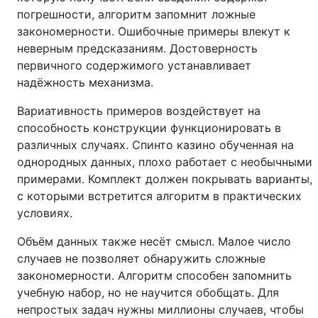
погрешности, алгоритм запомнит ложные
закономерности. Ошибочные примеры влекут к
неверным предсказаниям. Достоверность
первичного содержимого устанавливает
надёжность механизма.
Вариативность примеров воздействует на
способность конструкции функционировать в
различных случаях. Спинто казино обученная на
однородных данных, плохо работает с необычными
примерами. Комплект должен покрывать варианты,
с которыми встретится алгоритм в практических
условиях.
Объём данных также несёт смысл. Малое число
случаев не позволяет обнаружить сложные
закономерности. Алгоритм способен запомнить
учебную набор, но не научится обобщать. Для
непростых задач нужны миллионы случаев, чтобы