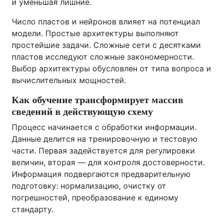
и уменьшая лишние.
Число пластов и нейронов влияет на потенциал
модели. Простые архитектуры выполняют
простейшие задачи. Сложные сети с десятками
пластов исследуют сложные закономерности.
Выбор архитектуры обусловлен от типа вопроса и
вычислительных мощностей.
Как обучение трансформирует массив
сведений в действующую схему
Процесс начинается с обработки информации.
Данные делится на тренировочную и тестовую
части. Первая задействуется для регулировки
величин, вторая — для контроля достоверности.
Информация подвергаются предварительную
подготовку: нормализацию, очистку от
погрешностей, преобразование к единому
стандарту.