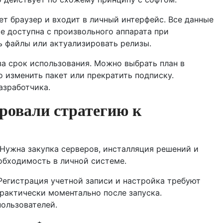
т браузер и входит в личный интерфейс. Все данные
е доступна с произвольного аппарата при
ь файлы или актуализировать релизы.
а срок использования. Можно выбрать план в
 изменить пакет или прекратить подписку.
азработчика.
ровали стратегию к
 Нужна закупка серверов, инсталляция решений и
еобходимость в личной системе.
Регистрация учетной записи и настройка требуют
рактически моментально после запуска.
ользователей.