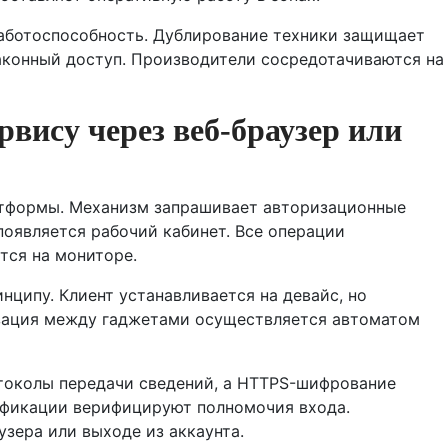
аботоспособность. Дублирование техники защищает
аконный доступ. Производители сосредотачиваются на
рвису через веб-браузер или
латформы. Механизм запрашивает авторизационные
появляется рабочий кабинет. Все операции
тся на мониторе.
ципу. Клиент устанавливается на девайс, но
зация между гаджетами осуществляется автоматом
токолы передачи сведений, а HTTPS-шифрование
ификации верифицируют полномочия входа.
зера или выходе из аккаунта.