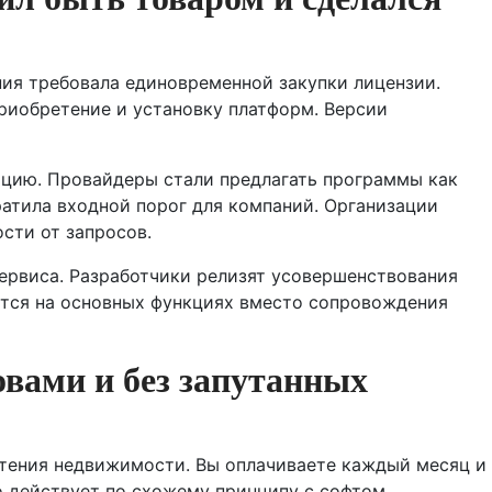
ия требовала единовременной закупки лицензии.
риобретение и установку платформ. Версии
ацию. Провайдеры стали предлагать программы как
кратила входной порог для компаний. Организации
сти от запросов.
сервиса. Разработчики релизят усовершенствования
ется на основных функциях вместо сопровождения
овами и без запутанных
етения недвижимости. Вы оплачиваете каждый месяц и
о действует по схожему принципу с софтом.