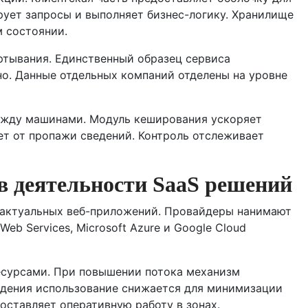
рует запросы и выполняет бизнес-логику. Хранилище
 состоянии.
ртывания. Единственный образец сервиса
о. Данные отдельных компаний отделены на уровне
ежду машинами. Модуль кеширования ускоряет
ет от пропажи сведений. Контроль отслеживает
в деятельности SaaS решений
 актуальных веб-приложений. Провайдеры нанимают
b Services, Microsoft Azure и Google Cloud
ресурсами. При повышении потока механизм
адения использование снижается для минимизации
оставляет оперативную работу в зонах.