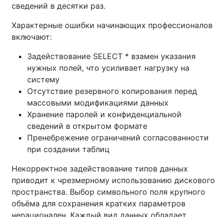
сведений в десятки раз.
Характерные ошибки начинающих профессионалов
включают:
Задействование SELECT * взамен указания
нужных полей, что усиливает нагрузку на
систему
Отсутствие резервного копирования перед
массовыми модификациями данных
Хранение паролей и конфиденциальной
сведений в открытом формате
Пренебрежение ограничений согласованности
при создании таблиц
Некорректное задействование типов данных
приводит к чрезмерному использованию дискового
пространства. Выбор символьного поля крупного
объёма для сохранения кратких параметров
нерационален. Каждый вид данных обладает