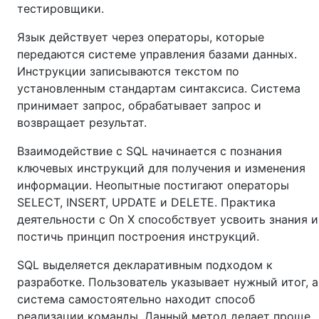
тестировщики.
Язык действует через операторы, которые
передаются системе управления базами данных.
Инструкции записываются текстом по
установленным стандартам синтаксиса. Система
принимает запрос, обрабатывает запрос и
возвращает результат.
Взаимодействие с SQL начинается с познания
ключевых инструкций для получения и изменения
информации. Неопытные постигают операторы
SELECT, INSERT, UPDATE и DELETE. Практика
деятельности с On X способствует усвоить знания и
постичь принцип построения инструкций.
SQL выделяется декларативным подходом к
разработке. Пользователь указывает нужный итог, а
система самостоятельно находит способ
реализации команды. Данный метод делает проще