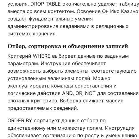
условия. DROP TABLE окончательно удаляет таблиц
вместе со всем контентом. Освоение Он Икс Казино
создаёт фундаментальные умения
администрирования сведениями в реляционных
системах хранения.
Отбор, сортировка и объединение записей
Критерий WHERE выбирает данные по заданным
параметрам. Инструкция обеспечивает
возможность выбрать элементы, соответствующие
установленным величинам полей. Можно
эксплуатировать команды сопоставления и
логические действия AND, OR, NOT для составления
сложных критериев. Выборка снижает массив
предоставляемых сведений.
ORDER BY сортирует данные отбора по
единственному или множеству полям. Инструкция
обеспечивает организацию по росту и уменьшению