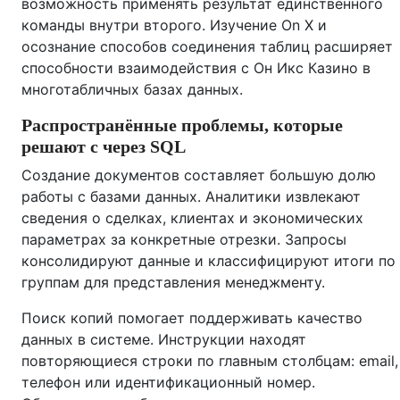
возможность применять результат единственного
команды внутри второго. Изучение On X и
осознание способов соединения таблиц расширяет
способности взаимодействия с Он Икс Казино в
многотабличных базах данных.
Распространённые проблемы, которые
решают с через SQL
Создание документов составляет большую долю
работы с базами данных. Аналитики извлекают
сведения о сделках, клиентах и экономических
параметрах за конкретные отрезки. Запросы
консолидируют данные и классифицируют итоги по
группам для представления менеджменту.
Поиск копий помогает поддерживать качество
данных в системе. Инструкции находят
повторяющиеся строки по главным столбцам: email,
телефон или идентификационный номер.