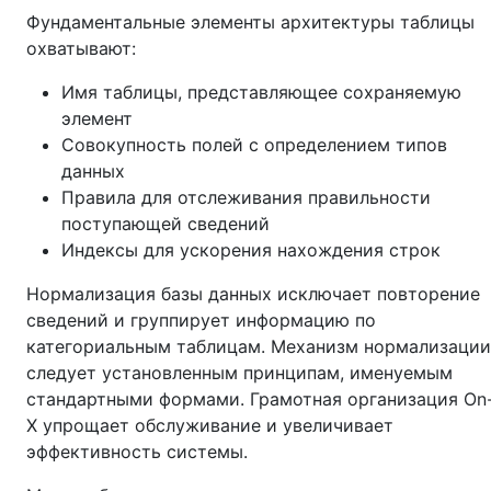
Фундаментальные элементы архитектуры таблицы
охватывают:
Имя таблицы, представляющее сохраняемую
элемент
Совокупность полей с определением типов
данных
Правила для отслеживания правильности
поступающей сведений
Индексы для ускорения нахождения строк
Нормализация базы данных исключает повторение
сведений и группирует информацию по
категориальным таблицам. Механизм нормализации
следует установленным принципам, именуемым
стандартными формами. Грамотная организация On
X упрощает обслуживание и увеличивает
эффективность системы.