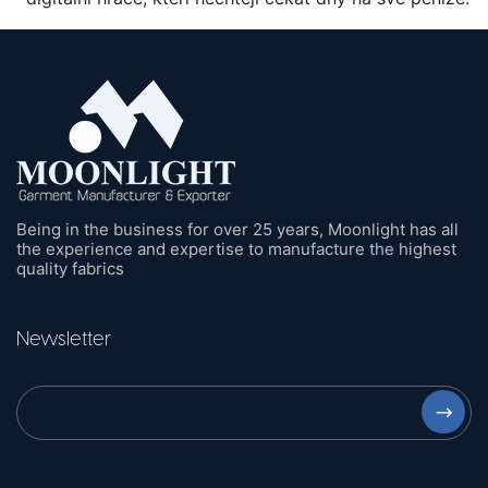
Being in the business for over 25 years, Moonlight has all
the experience and expertise to manufacture the highest
quality fabrics
Newsletter
⟶