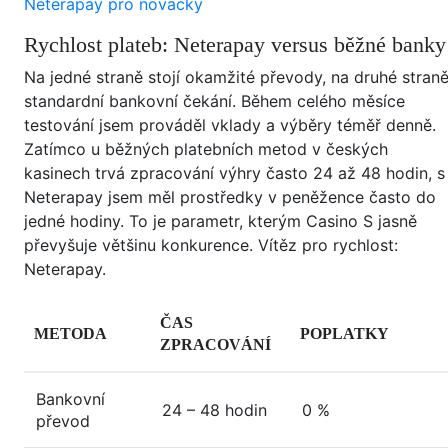
Neterapay pro novacky
Rychlost plateb: Neterapay versus běžné banky
Na jedné straně stojí okamžité převody, na druhé stran
standardní bankovní čekání. Během celého měsíce
testování jsem prováděl vklady a výběry téměř denně.
Zatímco u běžných platebních metod v českých
kasinech trvá zpracování výhry často 24 až 48 hodin, s
Neterapay jsem měl prostředky v peněžence často do
jedné hodiny. To je parametr, kterým Casino S jasně
převyšuje většinu konkurence. Vítěz pro rychlost:
Neterapay.
ČAS
METODA
POPLATKY
ZPRACOVÁNÍ
Bankovní
24 – 48 hodin
0 %
převod