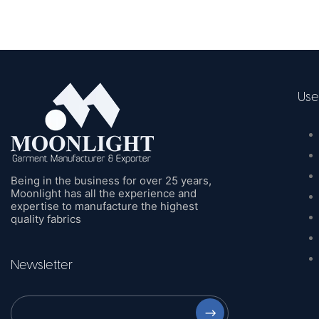
Use
Being in the business for over 25 years,
Moonlight has all the experience and
expertise to manufacture the highest
quality fabrics
Newsletter
⟶