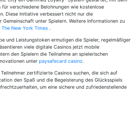
s für verschiedene Belohnungen wie kostenlose
Diese Initiative verbessert nicht nur die
r Gemeinschaft unter Spielern. Weitere Informationen zu
r
The New York Times
.
be und Leistungstoken ermutigen die Spieler, regelmäßiger
sentieren viele digitale Casinos jetzt mobile
tern den Spielern die Teilnahme an spielerischen
nnovationen unter
paysafecard casino
.
Teilnehmer zertifizierte Casinos suchen, die sich auf
ation den Spaß und die Begeisterung des Glücksspiels
frechtzuerhalten, um eine sichere und zufriedenstellende