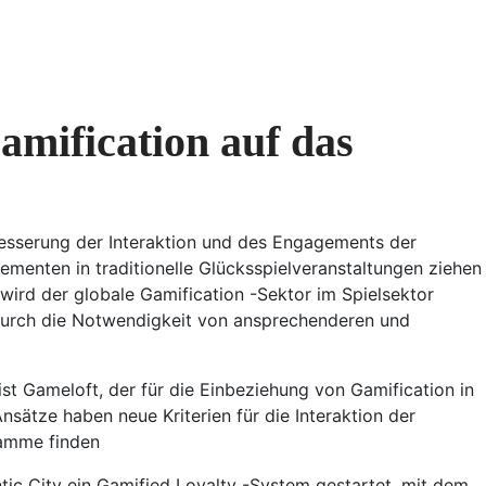
mification auf das
besserung der Interaktion und des Engagements der
ementen in traditionelle Glücksspielveranstaltungen ziehen
ird der globale Gamification -Sektor im Spielsektor
r durch die Notwendigkeit von ansprechenderen und
st Gameloft, der für die Einbeziehung von Gamification in
nsätze haben neue Kriterien für die Interaktion der
ramme finden
tic City ein Gamified Loyalty -System gestartet, mit dem