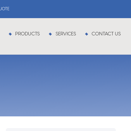
QUOTE
PRODUCTS
SERVICES
CONTACT US