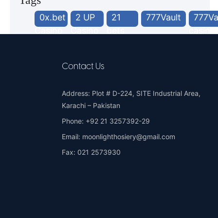
Tags
0x.bet
2 UP
21
777Vault
777Va
Casino
Casino
bets
casino
casino
login
Contact Us
Address: Plot # D-224, SITE Industrial Area,
Karachi – Pakistan
Phone: +92 21 3257392-29
Email:
moonlighthosiery@gmail.com
Fax: 021 2573930