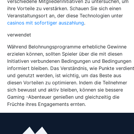
verschiedene Mitgliederinitiativen zu untersuchen, um
ihre Vorteile zu verstärken. Schauen Sie sich einen
Veranstaltungsort an, der diese Technologien unter
casinos mit sofortiger auszahlung
.
verwendet
Während Belohnungsprogramme erhebliche Gewinne
erzielen können, sollten Spieler über die mit diesen
Initiativen verbundenen Bedingungen und Bedingungen
informiert bleiben. Das Verständnis, wie Punkte verdien
und genutzt werden, ist wichtig, um das Beste aus
diesen Vorteilen zu optimieren. Indem die Teilnehmer
sich bewusst und aktiv bleiben, können sie bessere
Gaming -Abenteuer genießen und gleichzeitig die
Früchte ihres Engagements ernten.