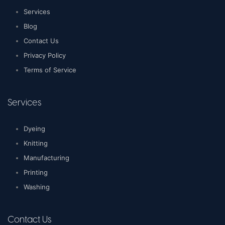
Services
Blog
Contact Us
Privacy Policy
Terms of Service
Services
Dyeing
Knitting
Manufacturing
Printing
Washing
Contact Us