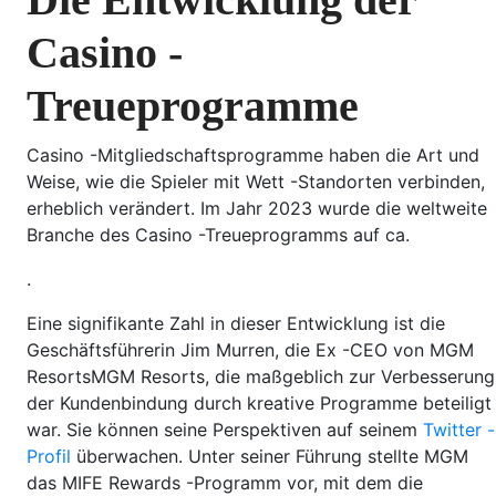
Casino -
Treueprogramme
Casino -Mitgliedschaftsprogramme haben die Art und
Weise, wie die Spieler mit Wett -Standorten verbinden,
erheblich verändert. Im Jahr 2023 wurde die weltweite
Branche des Casino -Treueprogramms auf ca.
.
Eine signifikante Zahl in dieser Entwicklung ist die
Geschäftsführerin Jim Murren, die Ex -CEO von MGM
ResortsMGM Resorts, die maßgeblich zur Verbesserung
der Kundenbindung durch kreative Programme beteiligt
war. Sie können seine Perspektiven auf seinem
Twitter -
Profil
überwachen. Unter seiner Führung stellte MGM
das MIFE Rewards -Programm vor, mit dem die