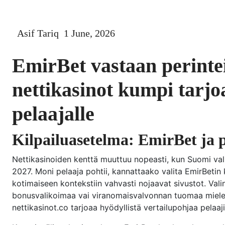
Asif Tariq
1 June, 2026
EmirBet vastaan perintei
nettikasinot kumpi tarj
pelaajalle
Kilpailuasetelma: EmirBet ja p
Nettikasinoiden kenttä muuttuu nopeasti, kun Suomi val
2027. Moni pelaaja pohtii, kannattaako valita EmirBetin k
kotimaiseen kontekstiin vahvasti nojaavat sivustot. Vali
bonusvalikoimaa vai viranomaisvalvonnan tuomaa mielenr
nettikasinot.co tarjoaa hyödyllistä vertailupohjaa pelaaj