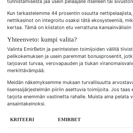
tunnistamisesta jää usein pelaajalle itselleen tai sivust
Kun tarkastelemme 44 prosentin osuutta nettipelaajista, 
nettikasinot on integroitu osaksi tätä ekosysteemiä, mi
kertaa. Tämä on kiistaton etu verrattuna kansainvälisiin
Yhteenveto: kumpi valita?
Valinta EmirBetin ja perinteisten toimijoiden välillä tii
pelikokemuksen ja usein paremmat bonusprosentit, jotka p
tarjoavat turvaa, verovapauden ja tiukan viranomaisval
merkittävämpää.
Meidän näkemyksemme mukaan turvallisuutta arvostava
lisenssijärjestelmän piiriin asettuvia toimijoita. Jos taa
tarjota enemmän vastinetta rahalle. Muista aina pelata vast
ansaintakeinoksi.
KRITEERI
EMIRBET