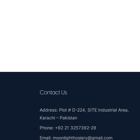
Contact Us
Address: Plot # D-224, SITE Industrial Area,
Karachi – Pakistan
Phone: +92 21 3257392-29
Email:
moonlighthosiery@gmail.com