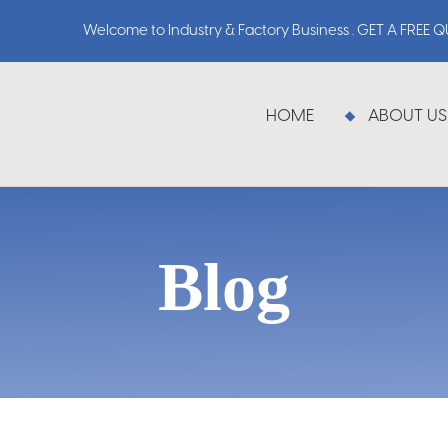
Welcome to Industry & Factory Business . GET A FREE 
HOME
ABOUT US
Blog