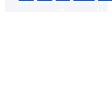
Casino
Casino
bets
casino
casino
login