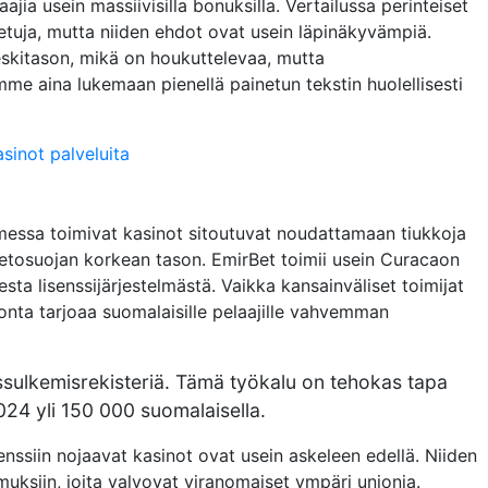
jia usein massiivisilla bonuksilla. Vertailussa perinteiset
 etuja, mutta niiden ehdot ovat usein läpinäkyvämpiä.
eskitason, mikä on houkuttelevaa, mutta
mme aina lukemaan pienellä painetun tekstin huolellisesti
asinot palveluita
uomessa toimivat kasinot sitoutuvat noudattamaan tiukkoja
ietosuojan korkean tason. EmirBet toimii usein Curacaon
esta lisenssijärjestelmästä. Vaikka kansainväliset toimijat
vonta tarjoaa suomalaisille pelaajille vahvemman
oissulkemisrekisteriä. Tämä työkalu on tehokas tapa
 2024 yli 150 000 suomalaisella.
enssiin nojaavat kasinot ovat usein askeleen edellä. Niiden
uksiin, joita valvovat viranomaiset ympäri unionia.