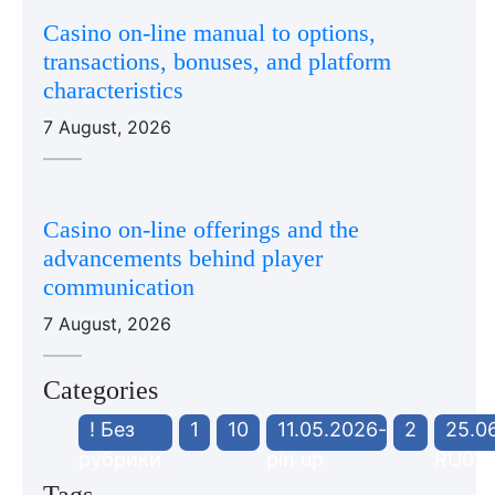
Casino on-line manual to options,
transactions, bonuses, and platform
characteristics
7 August, 2026
Casino on-line offerings and the
advancements behind player
communication
7 August, 2026
Categories
! Без
1
10
11.05.2026-
2
25.0
рубрики
pin up
RU02