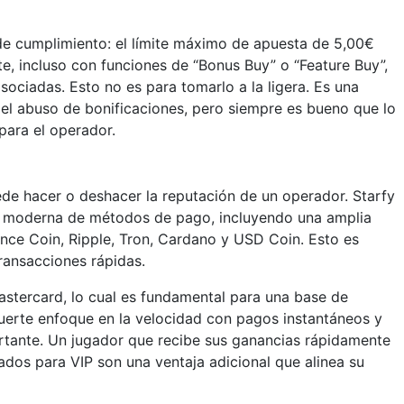
de cumplimiento: el límite máximo de apuesta de 5,00€
te, incluso con funciones de “Bonus Buy” o “Feature Buy”,
sociadas. Esto no es para tomarlo a la ligera. Es una
r el abuso de bonificaciones, pero siempre es bueno que lo
para el operador.
de hacer o deshacer la reputación de un operador. Starfy
n moderna de métodos de pago, incluyendo una amplia
nce Coin, Ripple, Tron, Cardano y USD Coin. Esto es
ransacciones rápidas.
stercard, lo cual es fundamental para una base de
uerte enfoque en la velocidad con pagos instantáneos y
ortante. Un jugador que recibe sus ganancias rápidamente
rados para VIP son una ventaja adicional que alinea su