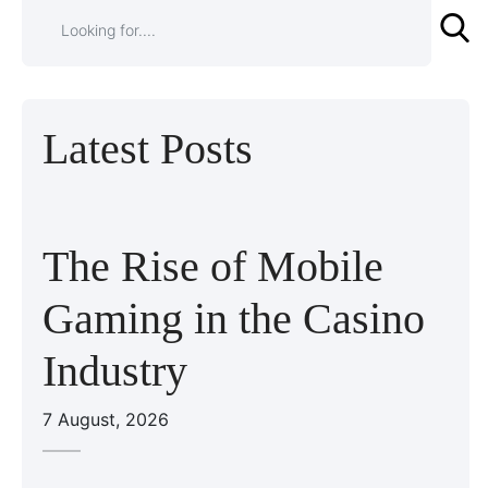
Latest Posts
The Rise of Mobile
Gaming in the Casino
Industry
7 August, 2026