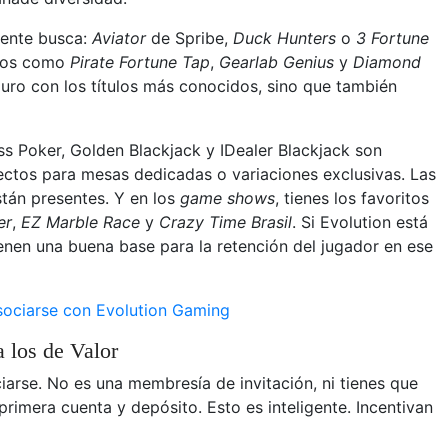
 gente busca:
Aviator
de Spribe,
Duck Hunters
o
3 Fortune
egos como
Pirate Fortune Tap
,
Gearlab Genius
y
Diamond
guro con los títulos más conocidos, sino que también
ess Poker, Golden Blackjack y IDealer Blackjack son
ctos para mesas dedicadas o variaciones exclusivas. Las
stán presentes. Y en los
game shows
, tienes los favoritos
er
,
EZ Marble Race
y
Crazy Time Brasil
. Si Evolution está
enen una buena base para la retención del jugador en ese
asociarse con Evolution Gaming
 los de Valor
iarse. No es una membresía de invitación, ni tienes que
rimera cuenta y depósito. Esto es inteligente. Incentivan