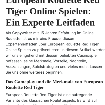
Tiger Online Spielen:
Ein Experte Leitfaden
Als Copywriter mit 15 Jahren Erfahrung im Online
Roulette, ist es mir eine Freude, diesen
Expertenleitfaden über European Roulette Red Tiger
Online Spielen zu präsentieren. In diesem Artikel werde
wir uns eingehend mit diesem beliebten Casinospiel
befassen, seine Merkmale, Vorteile, Nachteile,
Auszahlungen, Spielstrategien und vieles mehr. Lassen
Sie uns ohne weiteres beginnen!
Das Gameplay und die Merkmale von European
Roulette Red Tiger
European Roulette Red Tiger ist eine aufregende
Variante des klassischen Roulettespiels. Es wird auf