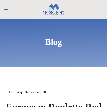
Blog
Asif Tariq
26 February, 2026
European Roulette Red