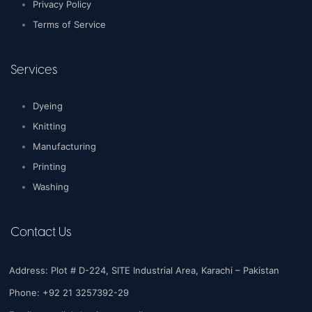
Privacy Policy
Terms of Service
Services
Dyeing
Knitting
Manufacturing
Printing
Washing
Contact Us
Address: Plot # D-224, SITE Industrial Area, Karachi – Pakistan
Phone: +92 21 3257392-29