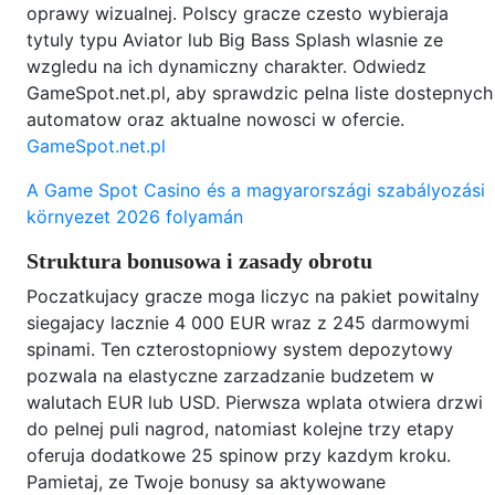
oprawy wizualnej. Polscy gracze czesto wybieraja
tytuly typu Aviator lub Big Bass Splash wlasnie ze
wzgledu na ich dynamiczny charakter. Odwiedz
GameSpot.net.pl, aby sprawdzic pelna liste dostepnych
automatow oraz aktualne nowosci w ofercie.
GameSpot.net.pl
A Game Spot Casino és a magyarországi szabályozási
környezet 2026 folyamán
Struktura bonusowa i zasady obrotu
Poczatkujacy gracze moga liczyc na pakiet powitalny
siegajacy lacznie 4 000 EUR wraz z 245 darmowymi
spinami. Ten czterostopniowy system depozytowy
pozwala na elastyczne zarzadzanie budzetem w
walutach EUR lub USD. Pierwsza wplata otwiera drzwi
do pelnej puli nagrod, natomiast kolejne trzy etapy
oferuja dodatkowe 25 spinow przy kazdym kroku.
Pamietaj, ze Twoje bonusy sa aktywowane