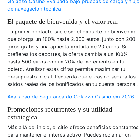
Golazzo Casino Evaluado bajo pruebas de carga y flujo
de navegacion tecnica
El paquete de bienvenida y el valor real
Tu primer contacto suele ser el paquete de bienvenida,
que otorga un 100% hasta 2.000 euros, junto con 200
giros gratis y una apuesta gratuita de 20 euros. Si
prefieres los deportes, la oferta cambia a un 100%
hasta 500 euros con un 20% de incremento en tu
boleto. Analizar estas cifras permite maximizar tu
presupuesto inicial. Recuerda que el casino separa los
saldos reales de los bonificados en tu cuenta personal.
Avaliacao de Seguranca do Golazzo Casino em 2026
Promociones recurrentes y su utilidad
estratégica
Más allá del inicio, el sitio ofrece beneficios constantes
para mantener el interés activo. Puedes reclamar un