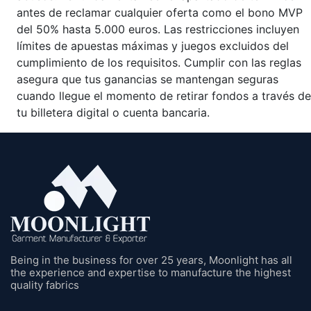
antes de reclamar cualquier oferta como el bono MVP
del 50% hasta 5.000 euros. Las restricciones incluyen
límites de apuestas máximas y juegos excluidos del
cumplimiento de los requisitos. Cumplir con las reglas
asegura que tus ganancias se mantengan seguras
cuando llegue el momento de retirar fondos a través de
tu billetera digital o cuenta bancaria.
Being in the business for over 25 years, Moonlight has all
the experience and expertise to manufacture the highest
quality fabrics