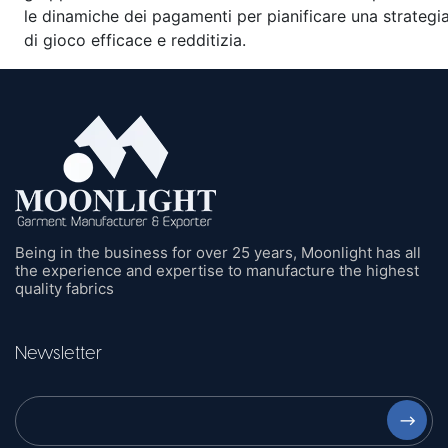
le dinamiche dei pagamenti per pianificare una strategi
di gioco efficace e redditizia.
Being in the business for over 25 years, Moonlight has all
the experience and expertise to manufacture the highest
quality fabrics
Newsletter
⟶