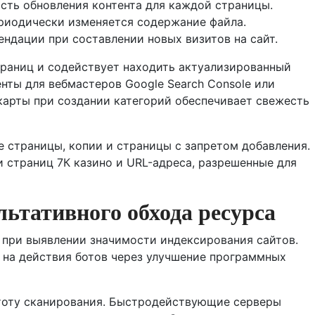
сть обновления контента для каждой страницы.
ериодически изменяется содержание файла.
ндации при составлении новых визитов на сайт.
раниц и содействует находить актуализированный
нты для вебмастеров Google Search Console или
карты при создании категорий обеспечивает свежесть
 страницы, копии и страницы с запретом добавления.
 страниц 7К казино и URL-адреса, разрешенные для
ьтативного обхода ресурса
при выявлении значимости индексирования сайтов.
 на действия ботов через улучшение программных
стоту сканирования. Быстродействующие серверы