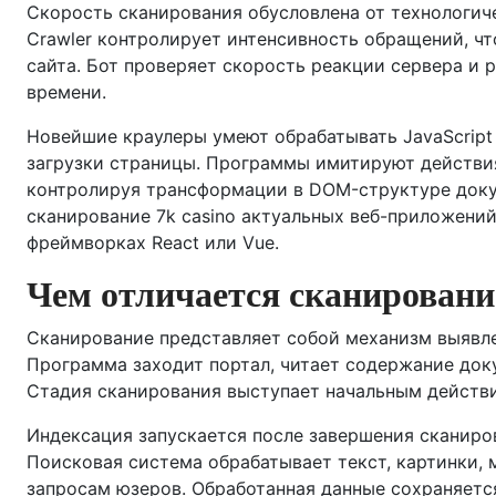
Скорость сканирования обусловлена от технологиче
Crawler контролирует интенсивность обращений, чт
сайта. Бот проверяет скорость реакции сервера и 
времени.
Новейшие краулеры умеют обрабатывать JavaScript 
загрузки страницы. Программы имитируют действия
контролируя трансформации в DOM-структуре докум
сканирование 7k casino актуальных веб-приложений
фреймворках React или Vue.
Чем отличается сканировани
Сканирование представляет собой механизм выявл
Программа заходит портал, читает содержание док
Стадия сканирования выступает начальным действи
Индексация запускается после завершения сканиро
Поисковая система обрабатывает текст, картинки, 
запросам юзеров. Обработанная данные сохраняется