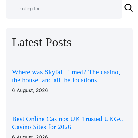
Latest Posts
Where was Skyfall filmed? The casino,
the house, and all the locations
6 August, 2026
Best Online Casinos UK Trusted UKGC
Casino Sites for 2026
6 August, 2026