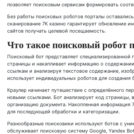
позволяет поисковым сервисам формировать соотв
Без работы поисковых роботов порталы оставались
сканирование 7К казино гарантирует обновление и
сайтов получать целевой посещаемость.
Что такое поисковый робот 
Поисковый бот представляет специализированной п
страницы и накапливает информацию о содержании 
ссылкам и анализируя текстовое содержание, изоб
использует индивидуальных роботов для создания 
Краулер начинает путешествие с определённого пе
новыми ссылками. Бот анализирует код страницы, 
организацию документа. Накопленная информация 7
для последующей обработки и категоризации.
Разнообразные поисковики используют ботов с уни
обслуживает поисковую систему Google, Yandex Bot