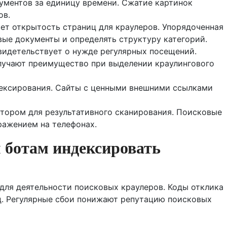
ументов за единицу времени. Сжатие картинок
ов.
ет открытость страниц для краулеров. Упорядоченная
ые документы и определять структуру категорий.
идетельствует о нужде регулярных посещений.
лучают преимущество при выделении краулингового
дексирования. Сайты с ценными внешними ссылками
тором для результативного сканирования. Поисковые
ажением на телефонах.
 ботам индексировать
для деятельности поисковых краулеров. Коды отклика
иц. Регулярные сбои понижают репутацию поисковых