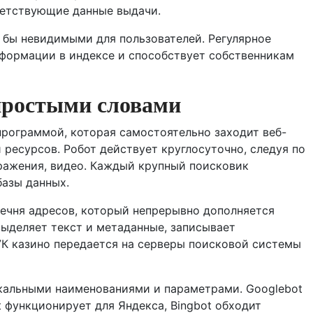
етствующие данные выдачи.
 бы невидимыми для пользователей. Регулярное
нформации в индексе и способствует собственникам
простыми словами
рограммой, которая самостоятельно заходит веб-
ресурсов. Робот действует круглосуточно, следуя по
ражения, видео. Каждый крупный поисковик
базы данных.
речня адресов, который непрерывно дополняется
выделяет текст и метаданные, записывает
К казино передается на серверы поисковой системы
кальными наименованиями и параметрами. Googlebot
 функционирует для Яндекса, Bingbot обходит