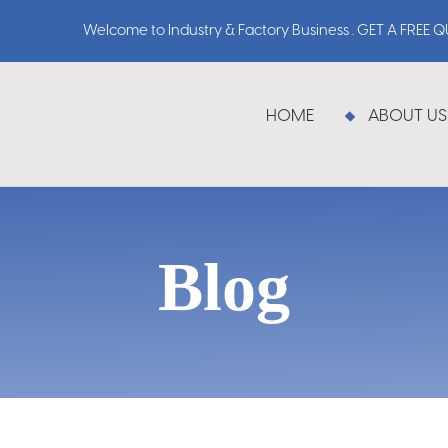
Welcome to Industry & Factory Business . GET A FREE 
HOME
ABOUT US
Blog