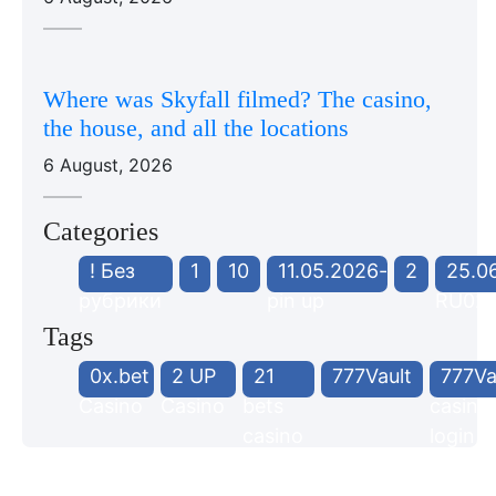
Where was Skyfall filmed? The casino,
the house, and all the locations
6 August, 2026
Categories
! Без
1
10
11.05.2026-
2
25.0
рубрики
pin up
RU02
Tags
0x.bet
2 UP
21
777Vault
777Va
Casino
Casino
bets
casino
casino
login