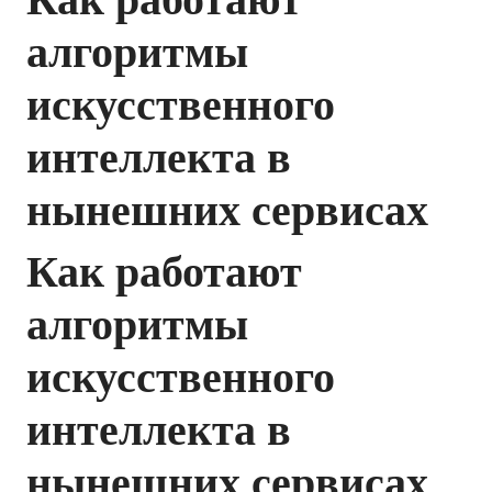
алгоритмы
искусственного
интеллекта в
нынешних сервисах
Как работают
алгоритмы
искусственного
интеллекта в
нынешних сервисах