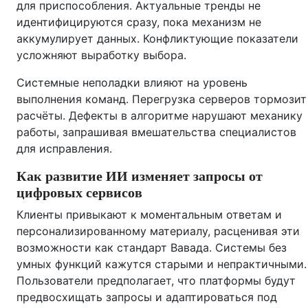
для приспособления. Актуальные тренды не
идентифицируются сразу, пока механизм не
аккумулирует данных. Конфликтующие показатели
усложняют выработку выбора.
Системные неполадки влияют на уровень
выполнения команд. Перегрузка серверов тормозит
расчёты. Дефекты в алгоритме нарушают механику
работы, запрашивая вмешательства специалистов
для исправления.
Как развитие ИИ изменяет запросы от
цифровых сервисов
Клиенты привыкают к моментальным ответам и
персонализированному материалу, расценивая эти
возможности как стандарт Вавада. Системы без
умных функций кажутся старыми и непрактичными.
Пользователи предполагает, что платформы будут
предвосхищать запросы и адаптироваться под