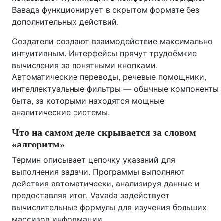
Вавада функционирует в скрытом формате без
дополнительных действий.
Создатели создают взаимодействие максимально
интуитивным. Интерфейсы прячут трудоёмкие
вычисления за понятными кнопками.
Автоматические переводы, речевые помощники,
интеллектуальные фильтры — обычные компоненты
быта, за которыми находятся мощные
аналитические системы.
Что на самом деле скрывается за словом
«алгоритм»
Термин описывает цепочку указаний для
выполнения задачи. Программы выполняют
действия автоматически, анализируя данные и
предоставляя итог. Vavada задействует
вычислительные формулы для изучения больших
массивов информации.