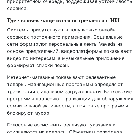
приоритетном очередь, поддерживая устойчивость
сервиса.
Где человек чаще всего встречается с ИИ
Системы присутствуют в популярных онлайн
сервисах постоянного применения. Социальные
сети формируют персональные ленты Vavada на
основе предпочтений, видеоплатформы показывают
видео по интересам, а музыкальные приложения
формируют списки песен.
Интернет-магазины показывают релевантные
товары. Навигационные программы определяют
траектории с анализом загруженности. Банковские
программы проверяют транзакции для обнаружени
сомнительной активности, а почтовые программы
блокируют мусор.
Голосовые ассистенты реализуют указания и
откликаются на вопросы. Объективы телефонов