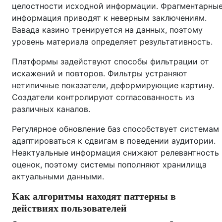
целостности исходной информации. Фрагментарны
информация приводят к неверным заключениям.
Вавада казино тренируется на данных, поэтому
уровень материала определяет результативность.
Платформы задействуют способы фильтрации от
искажений и повторов. Фильтры устраняют
нетипичные показатели, деформирующие картину.
Создатели контролируют согласованность из
различных каналов.
Регулярное обновление баз способствует системам
адаптироваться к сдвигам в поведении аудитории.
Неактуальные информация снижают релевантность
оценок, поэтому системы пополняют хранилища
актуальными данными.
Как алгоритмы находят паттерны в
действиях пользователей