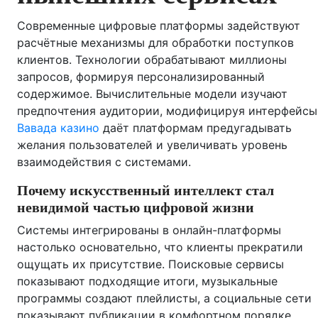
Современные цифровые платформы задействуют
расчётные механизмы для обработки поступков
клиентов. Технологии обрабатывают миллионы
запросов, формируя персонализированный
содержимое. Вычислительные модели изучают
предпочтения аудитории, модифицируя интерфейсы
Вавада казино
даёт платформам предугадывать
желания пользователей и увеличивать уровень
взаимодействия с системами.
Почему искусственный интеллект стал
невидимой частью цифровой жизни
Системы интегрированы в онлайн-платформы
настолько основательно, что клиенты прекратили
ощущать их присутствие. Поисковые сервисы
показывают подходящие итоги, музыкальные
программы создают плейлисты, а социальные сети
показывают публикации в комфортном порядке.