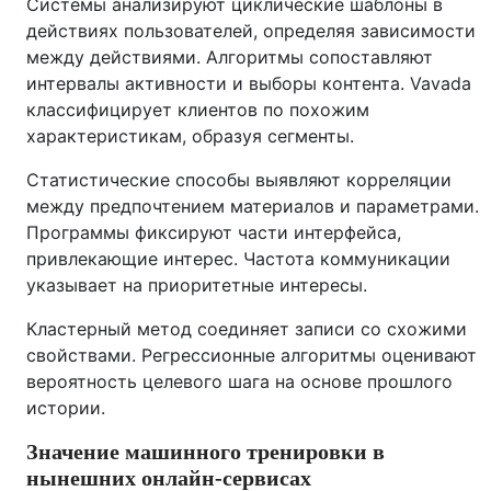
Системы анализируют циклические шаблоны в
действиях пользователей, определяя зависимости
между действиями. Алгоритмы сопоставляют
интервалы активности и выборы контента. Vavada
классифицирует клиентов по похожим
характеристикам, образуя сегменты.
Статистические способы выявляют корреляции
между предпочтением материалов и параметрами.
Программы фиксируют части интерфейса,
привлекающие интерес. Частота коммуникации
указывает на приоритетные интересы.
Кластерный метод соединяет записи со схожими
свойствами. Регрессионные алгоритмы оценивают
вероятность целевого шага на основе прошлого
истории.
Значение машинного тренировки в
нынешних онлайн-сервисах