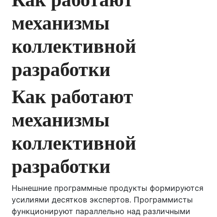
механизмы
коллективной
разработки
Как работают
механизмы
коллективной
разработки
Нынешние программные продукты формируются
усилиями десятков экспертов. Программисты
функционируют параллельно над различными