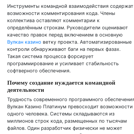
Инструменты командной взаимодействия содержат
возможности комментирования кода. Члены
коллектива оставляют комментарии к
определённым строкам. Руководители оценивают
качество правок перед включением в основную
Вулкан казино
ветку проекта. Автоматизированные
контроли обнаруживают баги на первых фазах.
Такая система процесса форсирует
программирование и усиливает стабильность
софтверного обеспечения.
Почему создание нуждается командной
деятельности
Трудность современного программного обеспечени
Вулкан Казино Платинум превосходит возможности
одного человека. Системы складываются из
миллионов строк кода, размещенных по тысячам
файлов. Один разработчик физически не может