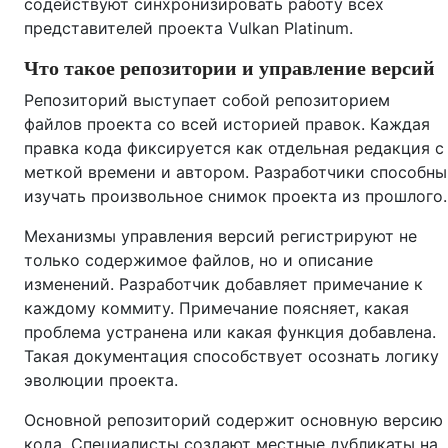
содействуют синхронизировать работу всех
представителей проекта Vulkan Platinum.
Что такое репозитории и управление версий
Репозиторий выступает собой репозиторием
файлов проекта со всей историей правок. Каждая
правка кода фиксируется как отдельная редакция с
меткой времени и автором. Разработчики способны
изучать произвольное снимок проекта из прошлого.
Механизмы управления версий регистрируют не
только содержимое файлов, но и описание
изменений. Разработчик добавляет примечание к
каждому коммиту. Примечание поясняет, какая
проблема устранена или какая функция добавлена.
Такая документация способствует осознать логику
эволюции проекта.
Основной репозиторий содержит основную версию
кода. Специалисты создают местные дубликаты на