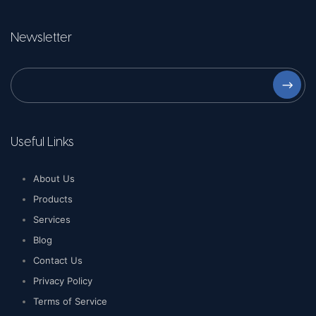
Newsletter
⟶
Useful Links
About Us
Products
Services
Blog
Contact Us
Privacy Policy
Terms of Service