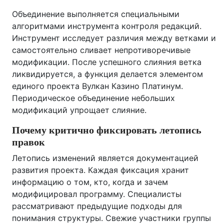
Объединение выполняется специальными
алгоритмами инструмента контроля редакций.
Инструмент исследует различия между ветками и
самостоятельно сливает непротиворечивые
модификации. После успешного слияния ветка
ликвидируется, а функция делается элементом
единого проекта Вулкан Казино Платинум.
Периодическое объединение небольших
модификаций упрощает слияние.
Почему критично фиксировать летопись
правок
Летопись изменений является документацией
развития проекта. Каждая фиксация хранит
информацию о том, кто, когда и зачем
модифицировал программу. Специалисты
рассматривают предыдущие подходы для
понимания структуры. Свежие участники группы