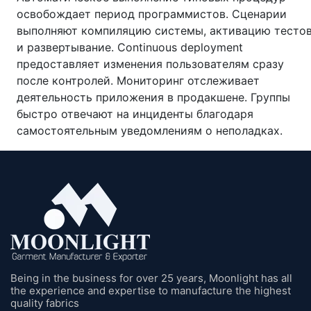
освобождает период программистов. Сценарии
выполняют компиляцию системы, активацию тесто
и развертывание. Continuous deployment
предоставляет изменения пользователям сразу
после контролей. Мониторинг отслеживает
деятельность приложения в продакшене. Группы
быстро отвечают на инциденты благодаря
самостоятельным уведомлениям о неполадках.
Being in the business for over 25 years, Moonlight has all
the experience and expertise to manufacture the highest
quality fabrics