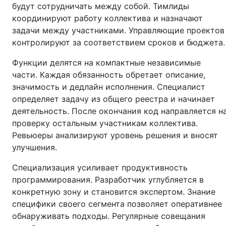
будут сотрудничать между собой. Тимлиды
координируют работу коллектива и назначают
задачи между участниками. Управляющие проектов
контролируют за соответствием сроков и бюджета.
Функции делятся на компактные независимые
части. Каждая обязанность обретает описание,
значимость и дедлайн исполнения. Специалист
определяет задачу из общего реестра и начинает
деятельность. После окончания код направляется н
проверку остальным участникам коллектива.
Ревьюеры анализируют уровень решения и вносят
улучшения.
Специализация усиливает продуктивность
программирования. Разработчик углубляется в
конкретную зону и становится экспертом. Знание
специфики своего сегмента позволяет оперативнее
обнаруживать подходы. Регулярные совещания