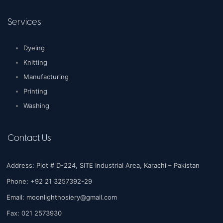
Services
Dyeing
Knitting
Manufacturing
Printing
Washing
Contact Us
Address: Plot # D-224, SITE Industrial Area, Karachi – Pakistan
Phone: +92 21 3257392-29
Email:
moonlighthosiery@gmail.com
Fax: 021 2573930