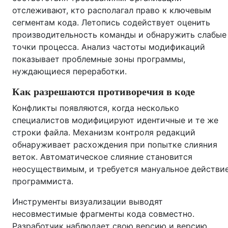
отслеживают, кто располагал право к ключевым
сегментам кода. Летопись содействует оценить
производительность команды и обнаружить слабые
точки процесса. Анализ частоты модификаций
показывает проблемные зоны программы,
нуждающиеся переработки.
Как разрешаются противоречия в коде
Конфликты появляются, когда несколько
специалистов модифицируют идентичные и те же
строки файла. Механизм контроля редакций
обнаруживает расхождения при попытке слияния
веток. Автоматическое слияние становится
неосуществимым, и требуется мануальное действи
программиста.
Инструменты визуализации выводят
несовместимые фрагменты кода совместно.
Разработчик наблюдает свою версию и версию