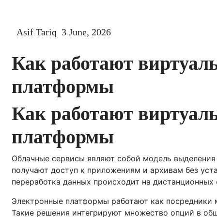
Asif Tariq
3 June, 2026
Как работают виртуал
платформы
Как работают виртуал
платформы
Облачные сервисы являют собой модель выделения
получают доступ к приложениям и архивам без уст
переработка данных происходит на дистанционных 
Электронные платформы работают как посредники 
Такие решения интегрируют множество опций в общ