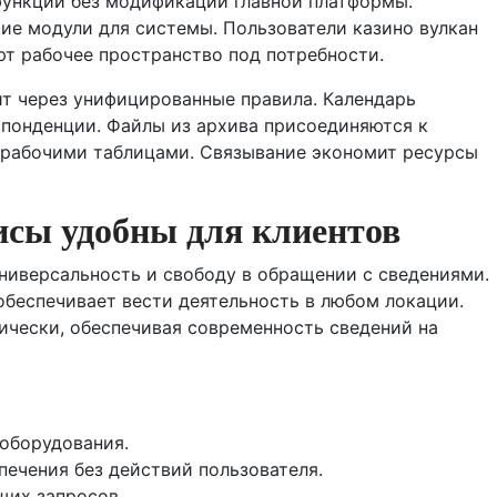
функции без модификации главной платформы.
 модули для системы. Пользователи казино вулкан
т рабочее пространство под потребности.
 через унифицированные правила. Календарь
спонденции. Файлы из архива присоединяются к
 рабочими таблицами. Связывание экономит ресурсы
исы удобны для клиентов
иверсальность и свободу в обращении с сведениями.
обеспечивает вести деятельность в любом локации.
чески, обеспечивая современность сведений на
 оборудования.
ечения без действий пользователя.
щих запросов.