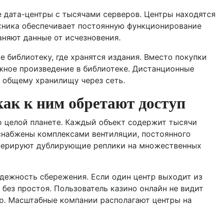
е дата-центры с тысячами серверов. Центры находятся
ехника обеспечивает постоянную функционирование
няют данные от исчезновения.
е библиотеку, где хранятся издания. Вместо покупки
жное произведение в библиотеке. Дистанционные
к общему хранилищу через сеть.
как к ним обретают доступ
 целой планете. Каждый объект содержит тысячи
снабжены комплексами вентиляции, постоянного
енерируют дублирующие реплики на множественных
дежность сбережения. Если один центр выходит из
без простоя. Пользователь казино онлайн не видит
ю. Масштабные компании располагают центры на