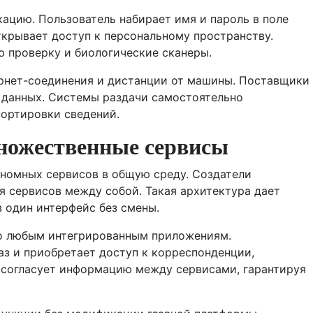
ацию. Пользователь набирает имя и пароль в поле
ткрывает доступ к персональному пространству.
 проверку и биологические сканеры.
ернет-соединения и дистанции от машины. Поставщики
 данных. Системы раздачи самостоятельно
портировки сведений.
ножественные сервисы
номных сервисов в общую среду. Создатели
 сервисов между собой. Такая архитектура дает
 один интерфейс без смены.
о любым интегрированным приложениям.
аз и приобретает доступ к корреспонденции,
 согласует информацию между сервисами, гарантируя