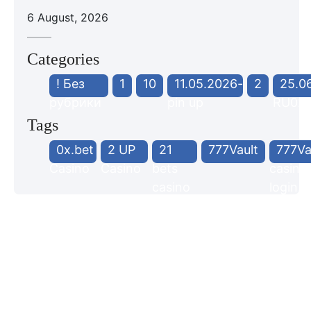
6 August, 2026
Categories
! Без
1
10
11.05.2026-
2
25.0
рубрики
pin up
RU02
Tags
0x.bet
2 UP
21
777Vault
777Va
Casino
Casino
bets
casino
casino
login