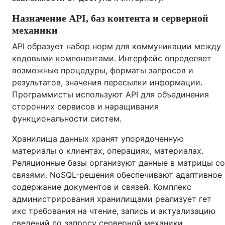
Назначение API, баз контента и серверной
механики
API образует набор норм для коммуникации между
кодовыми компонентами. Интерфейс определяет
возможные процедуры, форматы запросов и
результатов, значения пересылки информации.
Программисты используют API для объединения
сторонних сервисов и наращивания
функциональности систем.
Хранилища данных хранят упорядоченную
материалы о клиентах, операциях, материалах.
Реляционные базы организуют данные в матрицы со
связями. NoSQL-решения обеспечивают адаптивное
содержание документов и связей. Комплекс
администрирования хранилищами реализует гет
икс требования на чтение, запись и актуализацию
сведений по запросу серверной механики.