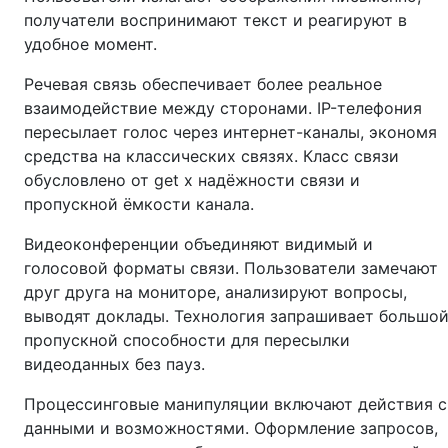
получатели воспринимают текст и реагируют в
удобное момент.
Речевая связь обеспечивает более реальное
взаимодействие между сторонами. IP-телефония
пересылает голос через интернет-каналы, экономя
средства на классических связях. Класс связи
обусловлено от get x надёжности связи и
пропускной ёмкости канала.
Видеоконференции объединяют видимый и
голосовой форматы связи. Пользователи замечают
друг друга на мониторе, анализируют вопросы,
выводят доклады. Технология запрашивает большо
пропускной способности для пересылки
видеоданных без пауз.
Процессинговые манипуляции включают действия с
данными и возможностями. Оформление запросов,