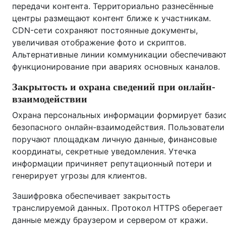
передачи контента. Территориально разнесённые
центры размещают контент ближе к участникам.
CDN-сети сохраняют постоянные документы,
увеличивая отображение фото и скриптов.
Альтернативные линии коммуникации обеспечиваю
функционирование при авариях основных каналов.
Закрытость и охрана сведений при онлайн-
взаимодействии
Охрана персональных информации формирует бази
безопасного онлайн-взаимодействия. Пользователи
поручают площадкам личную данные, финансовые
координаты, секретные уведомления. Утечка
информации причиняет репутационный потери и
генерирует угрозы для клиентов.
Зашифровка обеспечивает закрытость
транслируемой данных. Протокол HTTPS оберегает
данные между браузером и сервером от кражи.