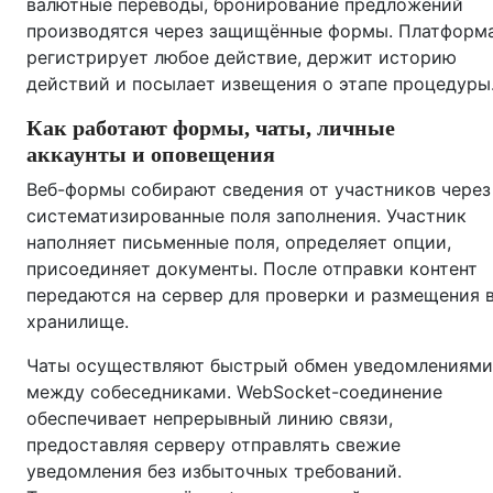
валютные переводы, бронирование предложений
производятся через защищённые формы. Платформ
регистрирует любое действие, держит историю
действий и посылает извещения о этапе процедуры
Как работают формы, чаты, личные
аккаунты и оповещения
Веб-формы собирают сведения от участников через
систематизированные поля заполнения. Участник
наполняет письменные поля, определяет опции,
присоединяет документы. После отправки контент
передаются на сервер для проверки и размещения 
хранилище.
Чаты осуществляют быстрый обмен уведомлениями
между собеседниками. WebSocket-соединение
обеспечивает непрерывный линию связи,
предоставляя серверу отправлять свежие
уведомления без избыточных требований.