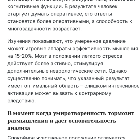
когнитивные функции. В результате человек
стартует думать оперативнее, его ответы
становятся более оперативными, а способность к
многозадачности возрастает.
Изучения показывают, что умеренное давление
может игровые аппараты эффективность мышления
на 15-20%. Мозг в положении легкого стресса
действует более активно, стимулируя
дополнительные неврологические сети. Однако
существенно понимать, что указанный результат
имеет оптимальный область – слишком интенсивно
активация может вызвать к контрарному
следствию.
В момент когда умиротворенность тормозит
размышления и дает основательность
анализа
Спокойное чувственное положение отличается