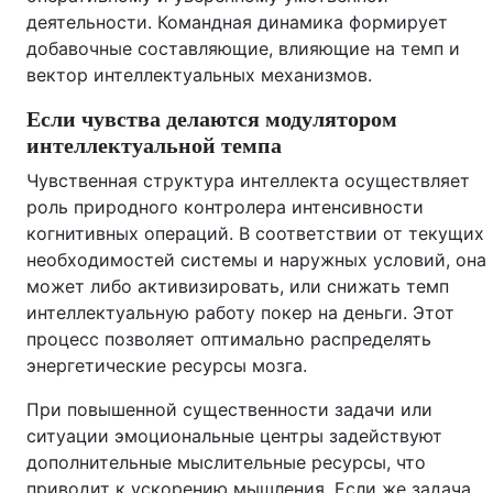
деятельности. Командная динамика формирует
добавочные составляющие, влияющие на темп и
вектор интеллектуальных механизмов.
Если чувства делаются модулятором
интеллектуальной темпа
Чувственная структура интеллекта осуществляет
роль природного контролера интенсивности
когнитивных операций. В соответствии от текущих
необходимостей системы и наружных условий, она
может либо активизировать, или снижать темп
интеллектуальную работу покер на деньги. Этот
процесс позволяет оптимально распределять
энергетические ресурсы мозга.
При повышенной существенности задачи или
ситуации эмоциональные центры задействуют
дополнительные мыслительные ресурсы, что
приводит к ускорению мышления. Если же задача