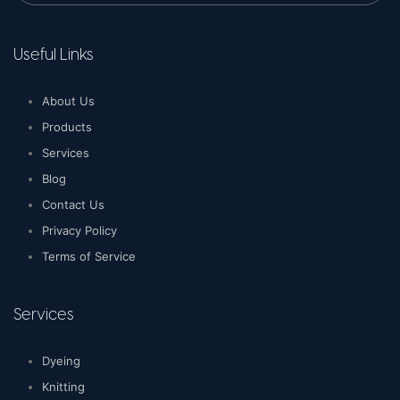
Useful Links
About Us
Products
Services
Blog
Contact Us
Privacy Policy
Terms of Service
Services
Dyeing
Knitting