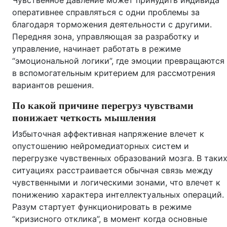
Чувственное давление может принудить индивида
оперативнее справляться с одни проблемы за
благодаря торможения деятельности с другими.
Передняя зона, управляющая за разработку и
управление, начинает работать в режиме
“эмоциональной логики”, где эмоции превращаются
в вспомогательным критерием для рассмотрения
вариантов решения.
По какой причине перегруз чувствами
понижает четкость мышления
Избыточная аффективная напряжение влечет к
опустошению нейромедиаторных систем и
перегрузке чувственных образований мозга. В таки
ситуациях расстраивается обычная связь между
чувственными и логическими зонами, что влечет к
понижению характера интеллектуальных операций.
Разум стартует функционировать в режиме
“кризисного отклика”, в момент когда основные