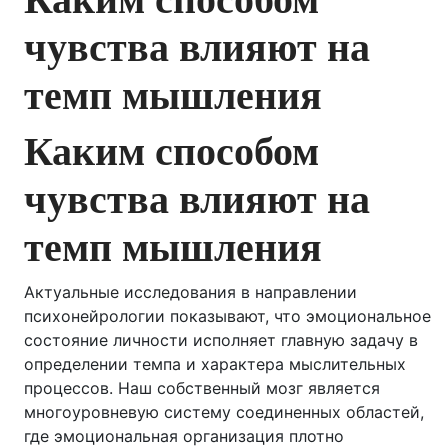
чувства влияют на
темп мышления
Каким способом
чувства влияют на
темп мышления
Актуальные исследования в направлении
психонейрологии показывают, что эмоциональное
состояние личности исполняет главную задачу в
определении темпа и характера мыслительных
процессов. Наш собственный мозг является
многоуровневую систему соединенных областей,
где эмоциональная организация плотно