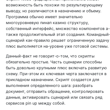
возможность быть похожи по результирующему
выводу, но различаются в назначению и объему.
Программа обычно имеет значительно
многоуровневую пинап казино структуру,
собственный интерфейс, множество компонентов а-
также продолжительный этап создания. Командный
сценарий как-правило решает ограниченную задачу
плюс выполняется на-уровне уже готовой системы.
Данный-факт не говорит-о-том, что скрипты
обязательно простые. Часть сценарии способны
быть довольно крупными плюс включать развитую
схему. При-этом их ключевая черта заключается в
прикладном назначении. Скрипт создается для
выполнения определенного шага: разобрать
документ, отправить обращение, контролировать
данные, активировать сценарий или связать ряд
сервисов pin up между собой.