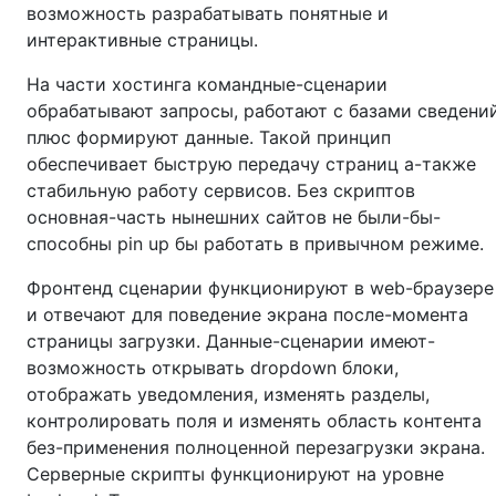
возможность разрабатывать понятные и
интерактивные страницы.
На части хостинга командные-сценарии
обрабатывают запросы, работают с базами сведени
плюс формируют данные. Такой принцип
обеспечивает быструю передачу страниц а-также
стабильную работу сервисов. Без скриптов
основная-часть нынешних сайтов не были-бы-
способны pin up бы работать в привычном режиме.
Фронтенд сценарии функционируют в web-браузере
и отвечают для поведение экрана после-момента
страницы загрузки. Данные-сценарии имеют-
возможность открывать dropdown блоки,
отображать уведомления, изменять разделы,
контролировать поля и изменять область контента
без-применения полноценной перезагрузки экрана.
Серверные скрипты функционируют на уровне