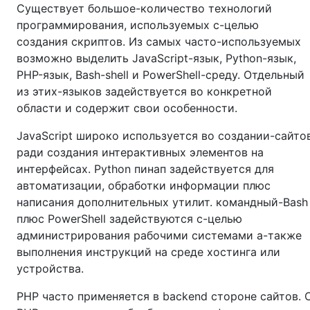
Существует большое-количество технологий
программирования, используемых с-целью
создания скриптов. Из самых часто-используемых
возможно выделить JavaScript-язык, Python-язык,
PHP-язык, Bash-shell и PowerShell-среду. Отдельный
из этих-языков задействуется во конкретной
области и содержит свои особенности.
JavaScript широко используется во создании-сайто
ради создания интерактивных элементов на
интерфейсах. Python пинап задействуется для
автоматизации, обработки информации плюс
написания дополнительных утилит. командный-Bash
плюс PowerShell задействуются с-целью
администрирования рабочими системами а-также
выполнения инструкций на среде хостинга или
устройства.
PHP часто применяется в backend стороне сайтов. 