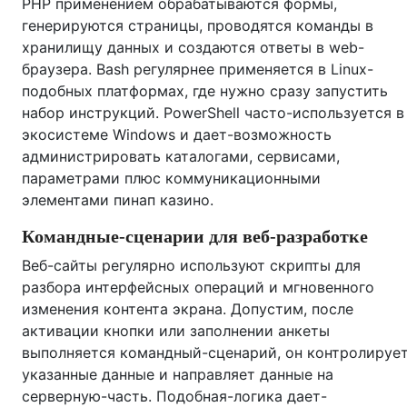
PHP применением обрабатываются формы,
генерируются страницы, проводятся команды в
хранилищу данных и создаются ответы в web-
браузера. Bash регулярнее применяется в Linux-
подобных платформах, где нужно сразу запустить
набор инструкций. PowerShell часто-используется в
экосистеме Windows и дает-возможность
администрировать каталогами, сервисами,
параметрами плюс коммуникационными
элементами пинап казино.
Командные-сценарии для веб-разработке
Веб-сайты регулярно используют скрипты для
разбора интерфейсных операций и мгновенного
изменения контента экрана. Допустим, после
активации кнопки или заполнении анкеты
выполняется командный-сценарий, он контролируе
указанные данные и направляет данные на
серверную-часть. Подобная-логика дает-