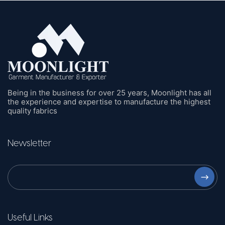
Being in the business for over 25 years, Moonlight has all
the experience and expertise to manufacture the highest
quality fabrics
Newsletter
⟶
Useful Links