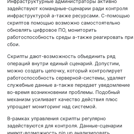
Инфраструктурные администраторы активно
задействуют командные-сценарии ради контроля
инфраструктурой а-также ресурсами. С-помощью
скриптов помощью возможно самостоятельно
обновлять цифровое ПО, мониторить
работоспособность среды а-также реагировать при
сбои.
Скрипты дают-возможность объединить ряд
операций внутри единый сценарий. Допустим,
можно создать цепочку, который контролирует
работоспособность серверной-системы, удаляет
служебные данные а-также передает уведомление
во-время возникновении проблемы. Подобный
механизм усиливает качество действия плюс
упрощает мониторинг над системой.
В-рамках управления скрипты регулярно
задействуются для контроля. Данные-сценарии
имеют-возможность pin up анализировать