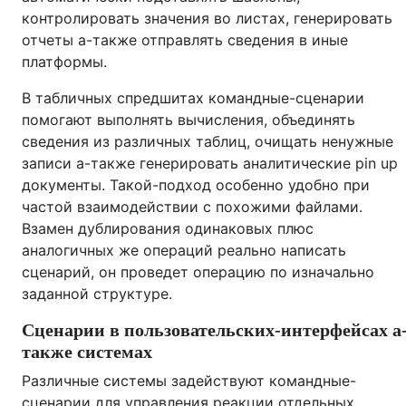
контролировать значения во листах, генерировать
отчеты а-также отправлять сведения в иные
платформы.
В табличных спредшитах командные-сценарии
помогают выполнять вычисления, объединять
сведения из различных таблиц, очищать ненужные
записи а-также генерировать аналитические pin up
документы. Такой-подход особенно удобно при
частой взаимодействии с похожими файлами.
Взамен дублирования одинаковых плюс
аналогичных же операций реально написать
сценарий, он проведет операцию по изначально
заданной структуре.
Сценарии в пользовательских-интерфейсах а
также системах
Различные системы задействуют командные-
сценарии для управления реакции отдельных