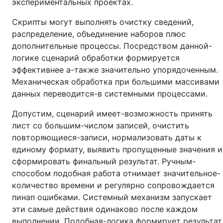
экспериментальных проектах.
Скрипты могут выполнять очистку сведений,
распределение, объединение наборов плюс
дополнительные процессы. Посредством данной-
логике сценарий обработки формируется
эффективнее а-также значительно упорядоченным.
Механическая обработка при большими массивами
данных переводится-в системными процессами.
Допустим, сценарий имеет-возможность принять
лист со большим-числом записей, очистить
повторяющиеся-записи, нормализовать даты к
единому формату, выявить пропущенные значения и
сформировать финальный результат. Ручным-
способом подобная работа отнимает значительное-
количество времени и регулярно сопровождается
пинап ошибками. Системный механизм запускает
эти самые действия одинаково после каждом
выполнении. Подобная-логика формирует результат