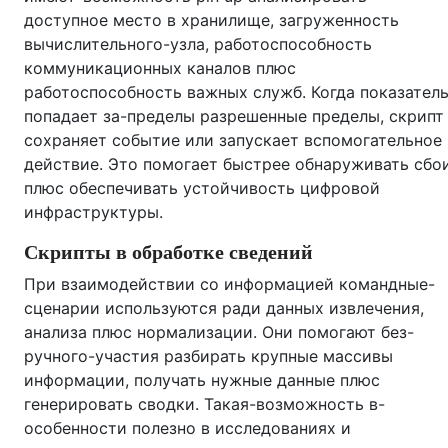
доступное место в хранилище, загруженность
вычислительного-узла, работоспособность
коммуникационных каналов плюс
работоспособность важных служб. Когда показател
попадает за-пределы разрешенные пределы, скрипт
сохраняет событие или запускает вспомогательное
действие. Это помогает быстрее обнаруживать сбо
плюс обеспечивать устойчивость цифровой
инфраструктуры.
Скрипты в обработке сведений
При взаимодействии со информацией командные-
сценарии используются ради данных извлечения,
анализа плюс нормализации. Они помогают без-
ручного-участия разбирать крупные массивы
информации, получать нужные данные плюс
генерировать сводки. Такая-возможность в-
особенности полезно в исследованиях и