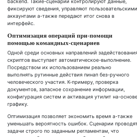
backend. Такие-сценарии контролируют данные,
фиксируют сведения, управляют пользовательским
аккаунтами а-также передают итог снова в
интерфейс.
Оптимизация операций при-помощи
помощью командных-сценариев
Одной среди основных направлений задействовани
скриптов выступает автоматическое-выполнение.
Посредством их использованием реально
выполнять рутинные действия пинап без-ручного
человеческого участия. К-примеру, проверка
документов, запасное сохранение информации,
конфигурация систем и активация утилит на-основ
графику.
Оптимизация позволяет экономить время а-также
уменьшать вероятность ошибок. Сценарии проводя
задачи строго по заданным регламентам, что