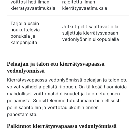
voittosi heti ilman
rajoitettu ilman
kierrätysvaatimuksia
kierrätysvaatimuksia
Tarjolla usein
Jotkut pelit saattavat olla
houkuttelevia
suljettuja kierrätysvapaan
bonuksia ja
vedonlyönnin ulkopuolella
kampanjoita
Pelaajan ja talon etu kierrätysvapaassa
vedonlyönnissä
Kierrätysvapaassa vedonlyönnissä pelaajan ja talon etu
voivat vaihdella pelistä riippuen. On tärkeää huomioida
mahdolliset voittomahdollisuudet ja talon etu ennen
pelaamista. Suosittelemme tutustumaan huolellisesti
pelin sääntöihin ja voittotaulukoihin ennen
panostamista.
Palkinnot kierrätysvapaassa vedonlyönnissä