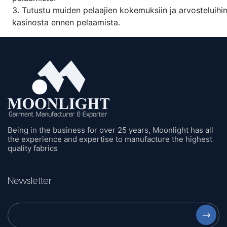
3. Tutustu muiden pelaajien kokemuksiin ja arvosteluihi
kasinosta ennen pelaamista.
Being in the business for over 25 years, Moonlight has all
the experience and expertise to manufacture the highest
quality fabrics
Newsletter
⟶