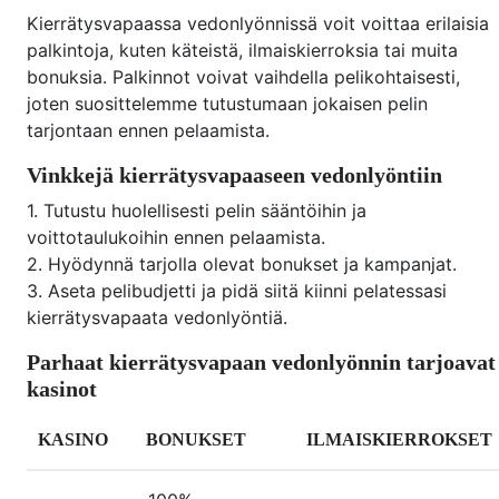
Kierrätysvapaassa vedonlyönnissä voit voittaa erilaisia
palkintoja, kuten käteistä, ilmaiskierroksia tai muita
bonuksia. Palkinnot voivat vaihdella pelikohtaisesti,
joten suosittelemme tutustumaan jokaisen pelin
tarjontaan ennen pelaamista.
Vinkkejä kierrätysvapaaseen vedonlyöntiin
1. Tutustu huolellisesti pelin sääntöihin ja
voittotaulukoihin ennen pelaamista.
2. Hyödynnä tarjolla olevat bonukset ja kampanjat.
3. Aseta pelibudjetti ja pidä siitä kiinni pelatessasi
kierrätysvapaata vedonlyöntiä.
Parhaat kierrätysvapaan vedonlyönnin tarjoavat
kasinot
KASINO
BONUKSET
ILMAISKIERROKSET