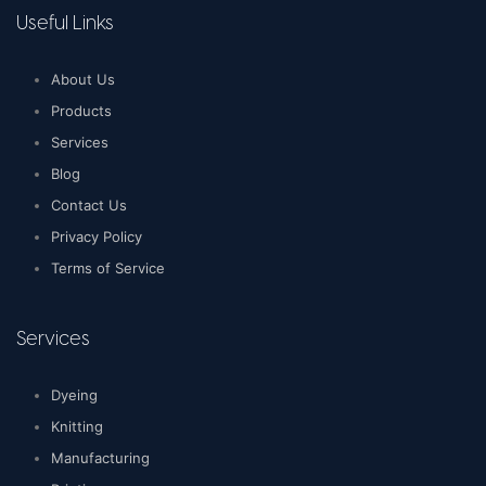
Useful Links
About Us
Products
Services
Blog
Contact Us
Privacy Policy
Terms of Service
Services
Dyeing
Knitting
Manufacturing