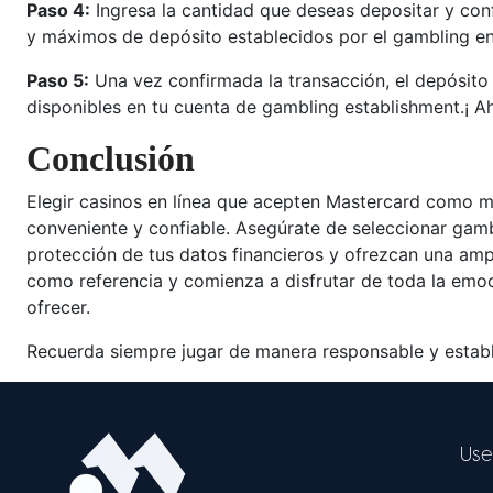
Paso 4:
Ingresa la cantidad que deseas depositar y conf
y máximos de depósito establecidos por el gambling en
Paso 5:
Una vez confirmada la transacción, el depósito
disponibles en tu cuenta de gambling establishment.¡ Aho
Conclusión
Elegir casinos en línea que acepten Mastercard como m
conveniente y confiable. Asegúrate de seleccionar gam
protección de tus datos financieros y ofrezcan una ampl
como referencia y comienza a disfrutar de toda la emoci
ofrecer.
Recuerda siempre jugar de manera responsable y estable
Use