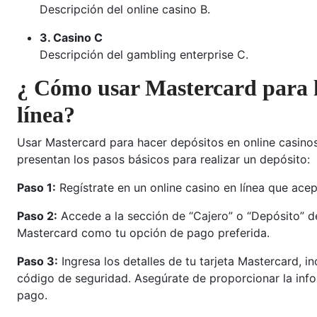
Descripción del online casino B.
3. Casino C
Descripción del gambling enterprise C.
¿ Cómo usar Mastercard para ha
línea?
Usar Mastercard para hacer depósitos en online casinos 
presentan los pasos básicos para realizar un depósito:
Paso 1:
Regístrate en un online casino en línea que a
Paso 2:
Accede a la sección de “Cajero” o “Depósito” d
Mastercard como tu opción de pago preferida.
Paso 3:
Ingresa los detalles de tu tarjeta Mastercard, i
código de seguridad. Asegúrate de proporcionar la inf
pago.