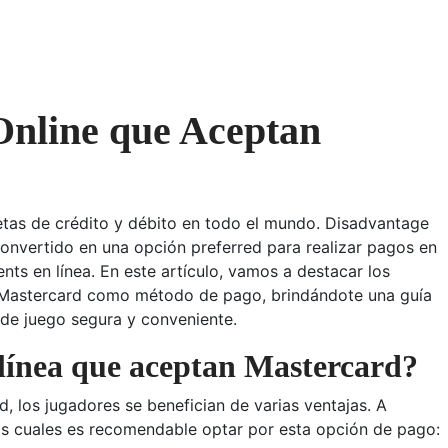
Online que Aceptan
etas de crédito y débito en todo el mundo. Disadvantage
convertido en una opción preferred para realizar pagos en
nts en línea. En este artículo, vamos a destacar los
 Mastercard como método de pago, brindándote una guía
 de juego segura y conveniente.
n línea que aceptan Mastercard?
d, los jugadores se benefician de varias ventajas. A
as cuales es recomendable optar por esta opción de pago: