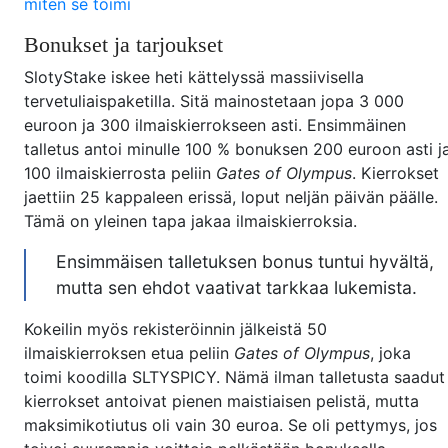
miten se toimi
Bonukset ja tarjoukset
SlotyStake iskee heti kättelyssä massiivisella
tervetuliaispaketilla. Sitä mainostetaan jopa 3 000
euroon ja 300 ilmaiskierrokseen asti. Ensimmäinen
talletus antoi minulle 100 % bonuksen 200 euroon asti j
100 ilmaiskierrosta peliin
Gates of Olympus
. Kierrokset
jaettiin 25 kappaleen erissä, loput neljän päivän päälle.
Tämä on yleinen tapa jakaa ilmaiskierroksia.
Ensimmäisen talletuksen bonus tuntui hyvältä,
mutta sen ehdot vaativat tarkkaa lukemista.
Kokeilin myös rekisteröinnin jälkeistä 50
ilmaiskierroksen etua peliin
Gates of Olympus
, joka
toimi koodilla SLTYSPICY. Nämä ilman talletusta saadut
kierrokset antoivat pienen maistiaisen pelistä, mutta
maksimikotiutus oli vain 30 euroa. Se oli pettymys, jos