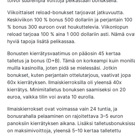
toivoi suurempia voittoja pelkästään bonuksella.
Viikoittaiset reload-bonukset tarjoavat jatkuvuutta.
Keskiviikon 100 % bonus 500 dollariin ja perjantain 100
% bonus 300 euroon ovat houkuttelevia. Viikonlopun
reload tarjoaa 100 % aina 1 000 dollariin asti. Nämä ova
hyviä tapoja lisätä pelikassaa.
Bonusten kierrätysvaatimus on pääosin 45 kertaa
talletus ja bonus (D+B). Tämä on korkeampi kuin monill
muilla kasinoilla, joten pidä se mielessäsi. Jotkin
bonukset, kuten perjantain ottelutarjous, vaativat jopa
60x kierrätyksen. Ilmaiskierroksilla oli yleensä 40x
kierrätys. Minimitalletus bonuksen saamiseksi on 20
euroa, vaikka tilin voi avata 10 eurolla.
Ilmaiskierrokset ovat voimassa vain 24 tuntia, ja
bonusrahalla pelaaminen on rajoitettava 3–5 euron
panoksiin kierrätyksen aikana. Lisäksi talletusbonuksiss
on maksimivoittoja, yleensä 5–10 kertaa talletettu