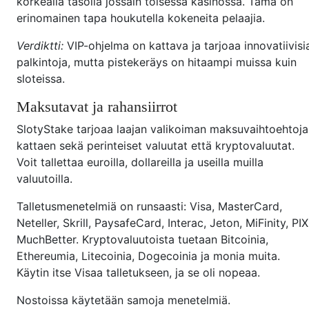
korkealla tasolla jossain toisessa kasinossa. Tämä on
erinomainen tapa houkutella kokeneita pelaajia.
Verdiktti:
VIP-ohjelma on kattava ja tarjoaa innovatiivisi
palkintoja, mutta pistekeräys on hitaampi muissa kuin
sloteissa.
Maksutavat ja rahansiirrot
SlotyStake tarjoaa laajan valikoiman maksuvaihtoehtoja
kattaen sekä perinteiset valuutat että kryptovaluutat.
Voit tallettaa euroilla, dollareilla ja useilla muilla
valuutoilla.
Talletusmenetelmiä on runsaasti: Visa, MasterCard,
Neteller, Skrill, PaysafeCard, Interac, Jeton, MiFinity, PIX
MuchBetter. Kryptovaluutoista tuetaan Bitcoinia,
Ethereumia, Litecoinia, Dogecoinia ja monia muita.
Käytin itse Visaa talletukseen, ja se oli nopeaa.
Nostoissa käytetään samoja menetelmiä.