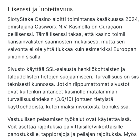
Lisenssi ja luotettavuus
SlotyStake Casino aloitti toimintansa kesäkuussa 2024,
omistajana Casiworx N.V. Kasinolla on Curaçaon
pelilisenssi. Tämä lisenssi takaa, että kasino toimii
kansainvälisten säännösten mukaisesti, mutta sen
valvonta ei ole yhtä tiukkaa kuin esimerkiksi Euroopan
unionin sisällä.
Sivusto käyttää SSL-salausta henkilökohtaisten ja
taloudellisten tietojen suojaamiseen. Turvallisuus on siis
teknisesti kunnossa. Jotkin riippumattomat sivustot
ovat kuitenkin antaneet kasinolle matalamman
turvallisuusindeksin (3.6/10) johtuen tietyistä
käyttöehdoista, kuten maksimivoitoista bonuksissa.
Vastuullisen pelaamisen työkalut ovat käytettävissä.
Voit asettaa rajoituksia päivittäisille/viikoittaisille
panostuksille, tappiorajoja ja peliajan rajoituksia. Myös