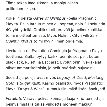
Tämä takaa laadukkaan ja monipuolisen
pelikokemuksen.
Kokeilin pelata
Gates of Olympus
-peliä Pragmatic
Playlta. Pelin latautuminen oli nopeaa, noin 2,1 sekuntia
4G-yhteydellä. Grafiikka oli terävää ja pelimekaniikka
toimi moitteettomasti. Myös Nolimit Cityn villi
San
Quentin xWays
toimi hyvin ilman ongelmia.
Livekasino on Evolution Gamingin ja Pragmatic Playn
tuottama. Sieltä löytyy kaikki perinteiset pelit kuten
Blackjack, Ruletti ja Baccarat. Evolutionin live-jakajat
olivat ammattitaitoisia, ja pelit pyörivät sujuvasti.
Suosittuja pelejä ovat myös
Legacy of Dead
,
Mustang
Gold
ja
Sugar Rush
. Kasino osallistuu myös Pragmatic
Playn “Drops & Wins” -turnauksiin, mikä lisää jännitystä.
Verdiktti:
Valtava pelivalikoima ja laaja kirjo tunnettuja
pelinvalmistajia takaa viihdettä moneen makuun.