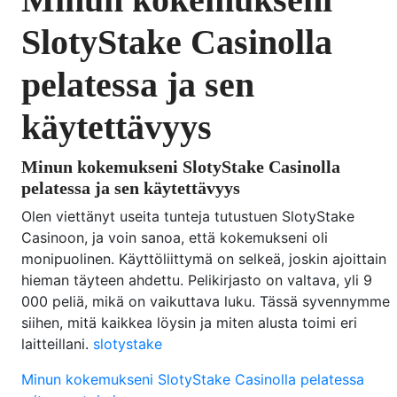
SlotyStake Casinolla
pelatessa ja sen
käytettävyys
Minun kokemukseni SlotyStake Casinolla
pelatessa ja sen käytettävyys
Olen viettänyt useita tunteja tutustuen SlotyStake
Casinoon, ja voin sanoa, että kokemukseni oli
monipuolinen. Käyttöliittymä on selkeä, joskin ajoittain
hieman täyteen ahdettu. Pelikirjasto on valtava, yli 9
000 peliä, mikä on vaikuttava luku. Tässä syvennymme
siihen, mitä kaikkea löysin ja miten alusta toimi eri
laitteillani.
slotystake
Minun kokemukseni SlotyStake Casinolla pelatessa