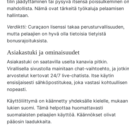
tilin jäädyttäminen tai pysyvä itsensä poissulkeminen o
mahdollista. Nämä ovat tärkeitä työkaluja pelaamisen
hallintaan.
Verdiktti:
Curaçaon lisenssi takaa perusturvallisuuden,
mutta pelaajien on hyvä olla tietoisia tietyistä
bonusrajoituksista.
Asiakastuki ja ominaisuudet
Asiakastuki on saatavilla useita kanavia pitkin.
Virallisella sivustolla mainitaan chat-vaihtoehto, ja jotki
arvostelut kertovat 24/7 live-chatista. Itse käytin
ensisijaisesti sähköpostitukea, joka vastasi kohtuullisen
nopeasti.
Käyttöliittymä on käännetty yhdeksälle kielelle, mukaan
lukien suomi. Tämä helpottaa huomattavasti
suomalaisten pelaajien käyttöä. Käännökset olivat
pääosin laadukkaita.