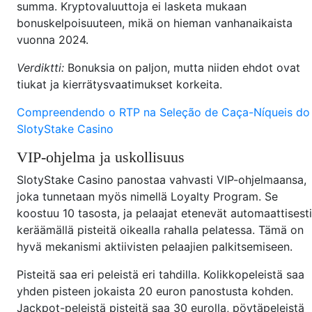
summa. Kryptovaluuttoja ei lasketa mukaan
bonuskelpoisuuteen, mikä on hieman vanhanaikaista
vuonna 2024.
Verdiktti:
Bonuksia on paljon, mutta niiden ehdot ovat
tiukat ja kierrätysvaatimukset korkeita.
Compreendendo o RTP na Seleção de Caça-Níqueis do
SlotyStake Casino
VIP-ohjelma ja uskollisuus
SlotyStake Casino panostaa vahvasti VIP-ohjelmaansa,
joka tunnetaan myös nimellä Loyalty Program. Se
koostuu 10 tasosta, ja pelaajat etenevät automaattisesti
keräämällä pisteitä oikealla rahalla pelatessa. Tämä on
hyvä mekanismi aktiivisten pelaajien palkitsemiseen.
Pisteitä saa eri peleistä eri tahdilla. Kolikkopeleistä saa
yhden pisteen jokaista 20 euron panostusta kohden.
Jackpot-peleistä pisteitä saa 30 eurolla, pöytäpeleistä