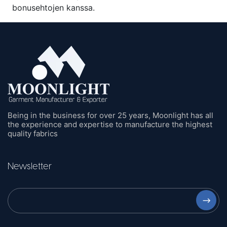
bonusehtojen kanssa.
Being in the business for over 25 years, Moonlight has all
the experience and expertise to manufacture the highest
quality fabrics
Newsletter
⟶