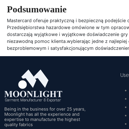
Podsumowanie
Mastercard oferuje praktyczną i bezpieczną podejście
Przedsiębiorstwa hazardowe omówione w tym opracowan
dostarczają wyjątkowe i wyjątkowe doświadczenie gry
niezawodną pomoc klienta.wybierając jedne z najlepiej 
bezproblemowym i satysfakcjonującym doświadczeniem
Use
Being in the business for over 25 years,
Moonlight has all the experience and
expertise to manufacture the highest
quality fabrics