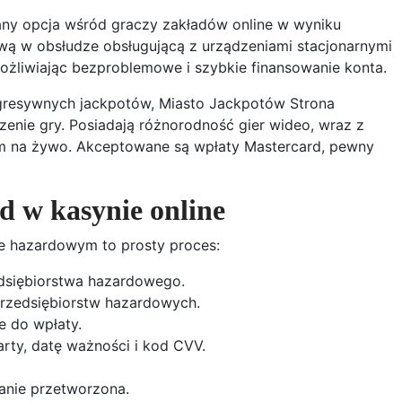
ny opcja wśród graczy zakładów online w wyniku
twą w obsłudze obsługującą z urządzeniami stacjonarnymi
żliwiając bezproblemowe i szybkie finansowanie konta.
gresywnych jackpotów, Miasto Jackpotów Strona
nie gry. Posiadają różnorodność gier wideo, wraz z
em na żywo. Akceptowane są wpłaty Mastercard, pewny
d w kasynie online
ie hazardowym to prosty proces:
edsiębiorstwa hazardowego.
przedsiębiorstw hazardowych.
e do wpłaty.
rty, datę ważności i kod CVV.
tanie przetworzona.