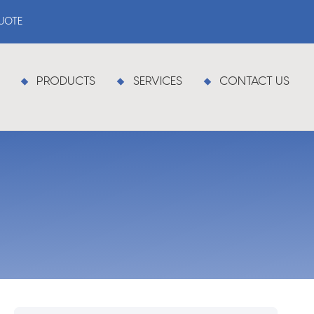
QUOTE
PRODUCTS
SERVICES
CONTACT US