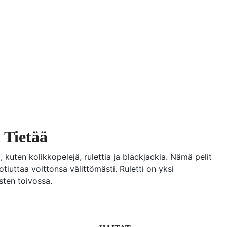
 Tietää
 kuten kolikkopelejä, rulettia ja blackjackia. Nämä pelit
tiuttaa voittonsa välittömästi. Ruletti on yksi
sten toivossa.