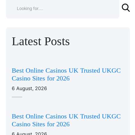
Latest Posts
Best Online Casinos UK Trusted UKGC
Casino Sites for 2026
6 August, 2026
Best Online Casinos UK Trusted UKGC
Casino Sites for 2026
6 August, 2026