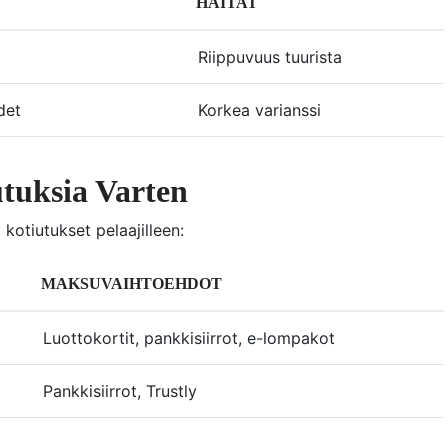
HAITAT
Riippuvuus tuurista
det
Korkea varianssi
tuksia Varten
kotiutukset pelaajilleen:
MAKSUVAIHTOEHDOT
Luottokortit, pankkisiirrot, e-lompakot
Pankkisiirrot, Trustly