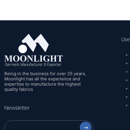
Use
Being in the business for over 25 years,
Moonlight has all the experience and
expertise to manufacture the highest
quality fabrics
Newsletter
⟶