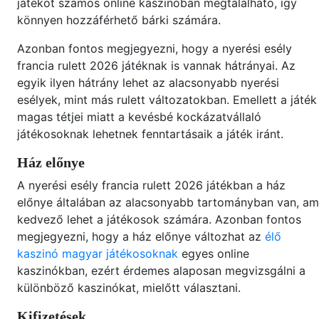
játékot számos online kaszinóban megtalálható, így
könnyen hozzáférhető bárki számára.
Azonban fontos megjegyezni, hogy a nyerési esély
francia rulett 2026 játéknak is vannak hátrányai. Az
egyik ilyen hátrány lehet az alacsonyabb nyerési
esélyek, mint más rulett változatokban. Emellett a játék
magas tétjei miatt a kevésbé kockázatvállaló
játékosoknak lehetnek fenntartásaik a játék iránt.
Ház előnye
A nyerési esély francia rulett 2026 játékban a ház
előnye általában az alacsonyabb tartományban van, am
kedvező lehet a játékosok számára. Azonban fontos
megjegyezni, hogy a ház előnye változhat az
élő
kaszinó magyar játékosoknak
egyes online
kaszinókban, ezért érdemes alaposan megvizsgálni a
különböző kaszinókat, mielőtt választani.
Kifizetések