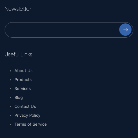
Newsletter
⟶
Useful Links
About Us
Products
Services
Blog
Contact Us
Privacy Policy
Terms of Service