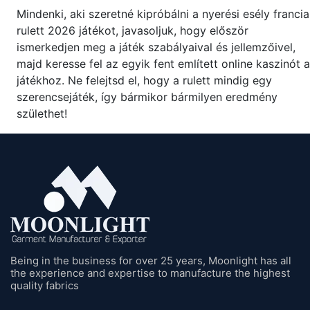
Mindenki, aki szeretné kipróbálni a nyerési esély francia
rulett 2026 játékot, javasoljuk, hogy először
ismerkedjen meg a játék szabályaival és jellemzőivel,
majd keresse fel az egyik fent említett online kaszinót a
játékhoz. Ne felejtsd el, hogy a rulett mindig egy
szerencsejáték, így bármikor bármilyen eredmény
születhet!
Being in the business for over 25 years, Moonlight has all
the experience and expertise to manufacture the highest
quality fabrics