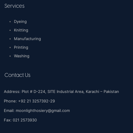
Services
Dyeing
Knitting
Manufacturing
Printing
Washing
Contact Us
Address: Plot # D-224, SITE Industrial Area, Karachi – Pakistan
Phone: +92 21 3257392-29
Email:
moonlighthosiery@gmail.com
Fax: 021 2573930