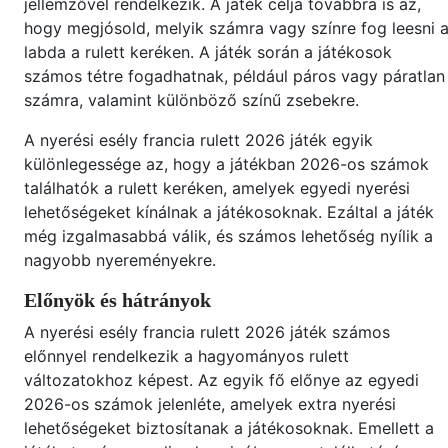
jellemzővel rendelkezik. A játék célja továbbra is az,
hogy megjósold, melyik számra vagy színre fog leesni 
labda a rulett keréken. A játék során a játékosok
számos tétre fogadhatnak, például páros vagy páratlan
számra, valamint különböző színű zsebekre.
A nyerési esély francia rulett 2026 játék egyik
különlegessége az, hogy a játékban 2026-os számok
találhatók a rulett keréken, amelyek egyedi nyerési
lehetőségeket kínálnak a játékosoknak. Ezáltal a játék
még izgalmasabbá válik, és számos lehetőség nyílik a
nagyobb nyereményekre.
Előnyök és hátrányok
A nyerési esély francia rulett 2026 játék számos
előnnyel rendelkezik a hagyományos rulett
változatokhoz képest. Az egyik fő előnye az egyedi
2026-os számok jelenléte, amelyek extra nyerési
lehetőségeket biztosítanak a játékosoknak. Emellett a