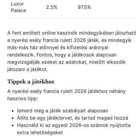
Luxor
2.5%
97.5%
Palace
A fent említett online kaszinók mindegyikében játszhat
a nyerési esély francia rulett 2026 játék, és mindegyik
más-más ház előnnyel és kifizetési aránnyal
rendelkezik. Fontos, hogy a játékosok alaposan
megvizsgálják ezeket az adatokat, mielőtt elkezdik
játszani a játékot.
Tippek a játékhoz
A nyerési esély francia rulett 2026 játékhoz néhány
hasznos tipp:
Ismerd meg a játék szabályait alaposan
Állíts be egy játéktervet, és tartsd magad hozzá
Használd ki az egyedi 2026-os számok nyújtotta
extra lehetőségeket