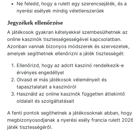
Ne feledd, hogy a rulett egy szerencsejáték, és a
nyerési esélyek mindig véletlenszerűek
Jegyzékek ellenőrzése
A játékosok gyakran kételyekkel szembesülhetnek az
online kaszinók tisztességességével kapcsolatban.
Azonban vannak bizonyos módszerek és szervezetek,
amelyek segíthetnek ellenőrizni a játék tisztességét:
Ellenőrizd, hogy az adott kaszinó rendelkezik-e
érvényes engedéllyel
Olvasd el más játékosok véleményeit és
tapasztalatait a kaszinóról
Használd az online kaszinók független áttekintő
oldalait és szolgáltatásait
A fenti pontok segíthetnek a játékosoknak abban, hogy
megbizonyosodjanak a nyerési esély francia rulett 202
játék tisztességéről.