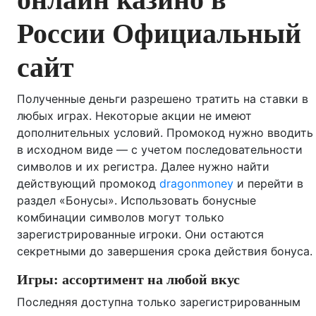
России Официальный
сайт
Полученные деньги разрешено тратить на ставки в
любых играх. Некоторые акции не имеют
дополнительных условий. Промокод нужно вводить
в исходном виде — с учетом последовательности
символов и их регистра. Далее нужно найти
действующий промокод
dragonmoney
и перейти в
раздел «Бонусы». Использовать бонусные
комбинации символов могут только
зарегистрированные игроки. Они остаются
секретными до завершения срока действия бонуса.
Игры: ассортимент на любой вкус
Последняя доступна только зарегистрированным