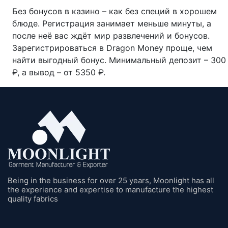
Без бонусов в казино – как без специй в хорошем
блюде. Регистрация занимает меньше минуты, а
после неё вас ждёт мир развлечений и бонусов.
Зарегистрироваться в Dragon Money проще, чем
найти выгодный бонус. Минимальный депозит – 300
₽, а вывод – от 5350 ₽.
Being in the business for over 25 years, Moonlight has all
the experience and expertise to manufacture the highest
quality fabrics