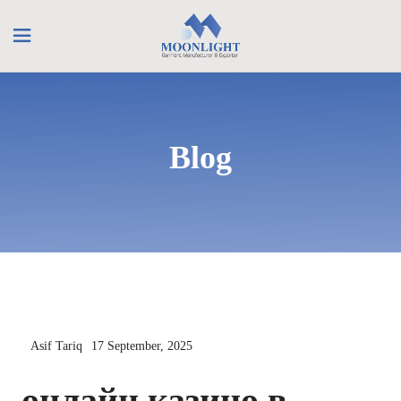
Blog
Asif Tariq
17 September, 2025
онлайн казино в