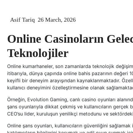
Asif Tariq
26 March, 2026
Online Casinoların Gelec
Teknolojiler
Online kumarhaneler, son zamanlarda teknolojik değişiml
itibarıyla, dünya çapında online bahis pazarının değeri 1
keyifli bir deneyim arayışından kaynaklanmaktadır. Özelli
kullanıcı deneyimini özelleştirmesine olanak sağlamaktad
Örneğin, Evolution Gaming, canlı casino oyunları alanınd
şans oyunlarıyla dikkat çekmiş ve kullanıcıların gerçek 
CEO’su lider, kuruluşun yenilikçi metodunu ve sektördeki
Online şans oyunları, kullanıcıların güvenliğini sağlamak i
katılımcıların bilgilerini korumak ve adil oyun sunmak i