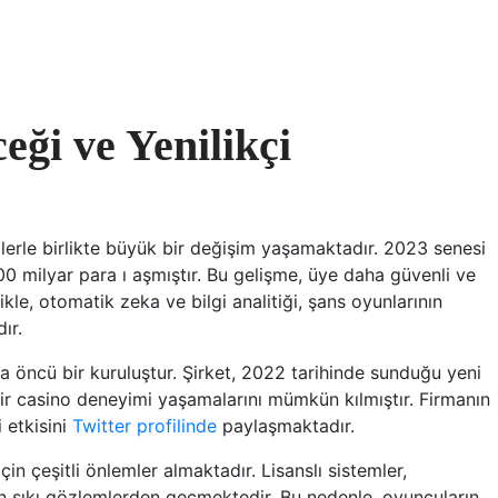
eği ve Yenilikçi
erle birlikte büyük bir değişim yaşamaktadır. 2023 senesi
00 milyar para ı aşmıştır. Bu gelişme, üye daha güvenli ve
kle, otomatik zeka ve bilgi analitiği, şans oyunlarının
ır.
a öncü bir kuruluştur. Şirket, 2022 tarihinde sunduğu yeni
bir casino deneyimi yaşamalarını mümkün kılmıştır. Firmanın
 etkisini
Twitter profilinde
paylaşmaktadır.
çin çeşitli önlemler almaktadır. Lisanslı sistemler,
çin sıkı gözlemlerden geçmektedir. Bu nedenle, oyuncuların