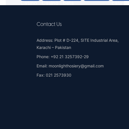
Casino
Casino
bets
casino
casino
login
Contact Us
Address: Plot # D-224, SITE Industrial Area,
Karachi – Pakistan
Phone: +92 21 3257392-29
Email:
moonlighthosiery@gmail.com
Fax: 021 2573930