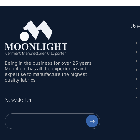
Use
Being in the business for over 25 years,
Moonlight has all the experience and
expertise to manufacture the highest
quality fabrics
Newsletter
⟶