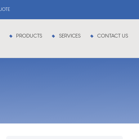
QUOTE
PRODUCTS
SERVICES
CONTACT US