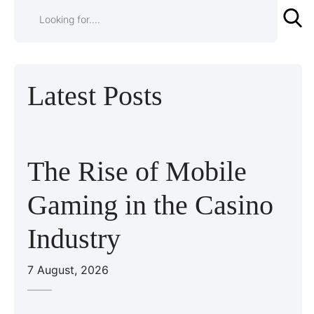
Latest Posts
The Rise of Mobile
Gaming in the Casino
Industry
7 August, 2026