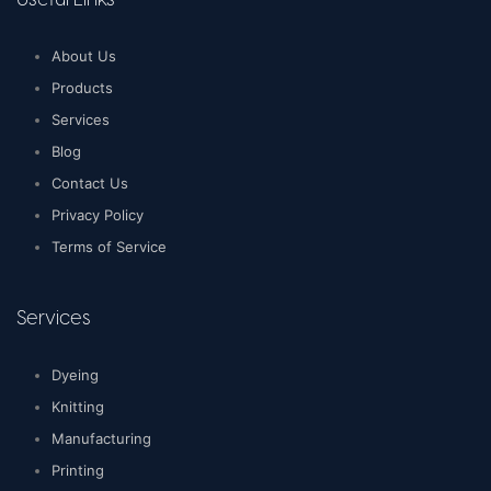
Useful Links
About Us
Products
Services
Blog
Contact Us
Privacy Policy
Terms of Service
Services
Dyeing
Knitting
Manufacturing
Printing