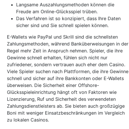
Langsame Auszahlungsmethoden können die
Freude am Online-Glücksspiel trüben.
Das Verfahren ist so konzipiert, dass Ihre Daten
sicher sind und Sie schnell spielen können.
E-Wallets wie PayPal und Skrill sind die schnellsten
Zahlungsmethoden, während Banküberweisungen in der
Regel mehr Zeit in Anspruch nehmen. Spieler, die ihre
Gewinne schnell erhalten, fühlen sich nicht nur
zufriedener, sondern vertrauen auch eher dem Casino.
Viele Spieler suchen nach Plattformen, die ihre Gewinne
schnell und sicher auf ihre Bankkonten oder E-Wallets
überweisen. Die Sicherheit einer Offshore-
Glücksspieleinrichtung hängt oft von Faktoren wie
Lizenzierung, Ruf und Sicherheit des verwendeten
Zahlungsdienstleisters ab. Sie bieten auch großzügige
Boni mit weniger Einsatzbeschränkungen im Vergleich
zu lokalen Casinos.