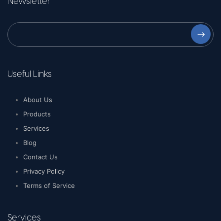
Newsletter
⟶
Useful Links
About Us
Products
Services
Blog
Contact Us
Privacy Policy
Terms of Service
Services