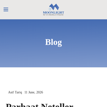
Blog
Asif Tariq
11 June, 2026
Parhaat Neteller