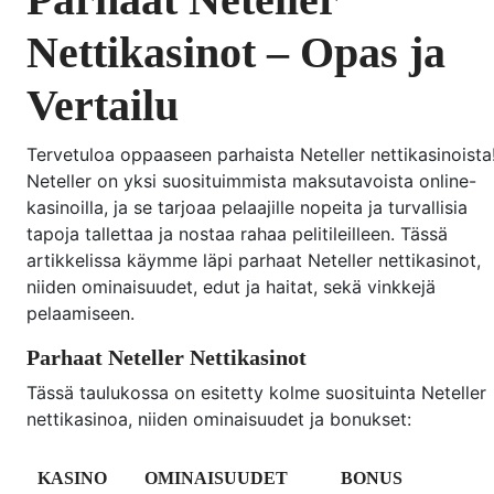
Nettikasinot – Opas ja
Vertailu
Tervetuloa oppaaseen parhaista Neteller nettikasinoista
Neteller on yksi suosituimmista maksutavoista online-
kasinoilla, ja se tarjoaa pelaajille nopeita ja turvallisia
tapoja tallettaa ja nostaa rahaa pelitileilleen. Tässä
artikkelissa käymme läpi parhaat Neteller nettikasinot,
niiden ominaisuudet, edut ja haitat, sekä vinkkejä
pelaamiseen.
Parhaat Neteller Nettikasinot
Tässä taulukossa on esitetty kolme suosituinta Neteller
nettikasinoa, niiden ominaisuudet ja bonukset:
KASINO
OMINAISUUDET
BONUS