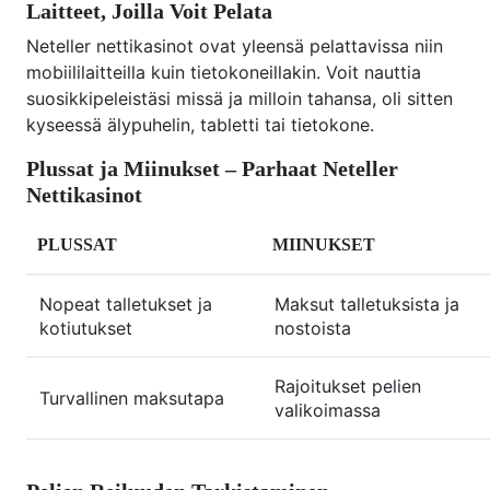
Laitteet, Joilla Voit Pelata
Neteller nettikasinot ovat yleensä pelattavissa niin
mobiililaitteilla kuin tietokoneillakin. Voit nauttia
suosikkipeleistäsi missä ja milloin tahansa, oli sitten
kyseessä älypuhelin, tabletti tai tietokone.
Plussat ja Miinukset – Parhaat Neteller
Nettikasinot
PLUSSAT
MIINUKSET
Nopeat talletukset ja
Maksut talletuksista ja
kotiutukset
nostoista
Rajoitukset pelien
Turvallinen maksutapa
valikoimassa